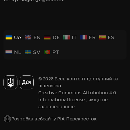
UA
EN
DE
IT
FR
ES
NL
SV
PT
© 2026 Весь контент доступний за
ліцензією
Creative Commons Attribution 4.0
International license
, якщо не
зазначено інше
Розробка вебсайту РІА Перекресток