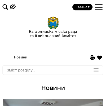
Кабінет
Відеогалерея
Новини
Кагарлицька міська рада
та її виконавчий комітет
Анонси подій
Оголошення
Новини
Мапа розділу
Зміст розділу...
Новини