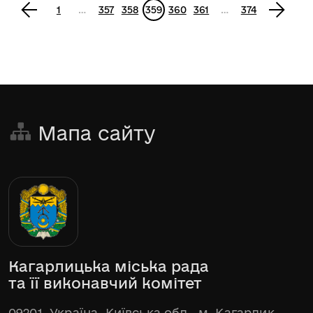
<
1
…
357
358
359
360
361
…
374
>
Мапа сайту
Кагарлицька міська рада
та її виконавчий комітет
09201, Україна, Київська обл., м. Кагарлик,