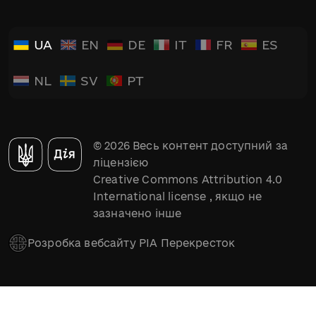
UA
EN
DE
IT
FR
ES
NL
SV
PT
© 2026 Весь контент доступний за
ліцензією
Creative Commons Attribution 4.0
International license
, якщо не
зазначено інше
Розробка вебсайту РІА Перекресток