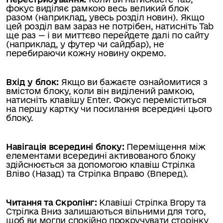
фокус виділяє рамкою весь великий блок
разом (наприклад, увесь розділ новин). Якщо
цей розділ вам зараз не потрібен, натисніть Tab
ще раз — і ви миттєво перейдете далі по сайту
(наприклад, у футер чи сайдбар), не
перебираючи кожну новину окремо.
Вхід у блок:
Якщо ви бажаєте ознайомитися з
вмістом блоку, коли він виділений рамкою,
натисніть клавішу Enter. Фокус переміститься
на першу картку чи посилання всередині цього
блоку.
Навігація всередині блоку:
Переміщення між
елементами всередині активованого блоку
здійснюється за допомогою клавіш Стрілка
Вліво (Назад) та Стрілка Вправо (Вперед).
Читання та Скролінг:
Клавіші Стрілка Вгору та
Стрілка Вниз залишаються вільними для того,
щоб ви могли спокійно прокручувати сторінку