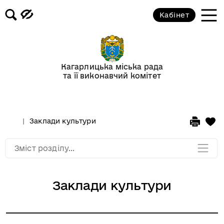
лікарня
Кабінет
Дошкільні навчальні заклади
громади
Кагарлицька міська рада
Служба 101
та її виконавчий комітет
ДТЕК Київські регіональні
електромережі
Заклади культури
Мапа розділу
Зміст розділу...
Заклади культури