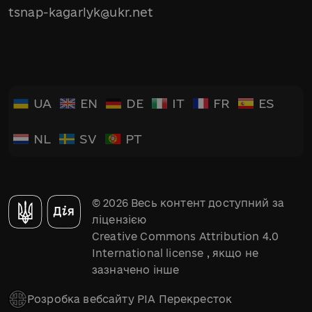
tsnap-kagarlyk@ukr.net
UA
EN
DE
IT
FR
ES
NL
SV
PT
© 2026 Весь контент доступний за
ліцензією
Creative Commons Attribution 4.0
International license
, якщо не
зазначено інше
Розробка вебсайту РІА Перекресток