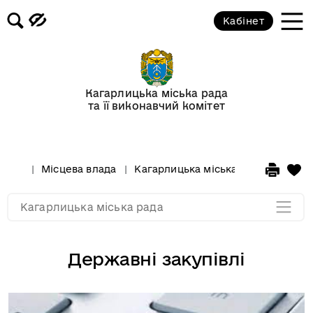
Бюджет громади
Кабінет
Рішення міської ради
Проекти рішень міської ради
Кагарлицька міська рада
та її виконавчий комітет
Реєстр галузевих (міжгалузевих),
територіальних угод, колективних
договорів, змін і доповнень до них
Місцева влада
Кагарлицька міська рада
Держа
Мапа розділу
Кагарлицька міська рада
Державні закупівлі