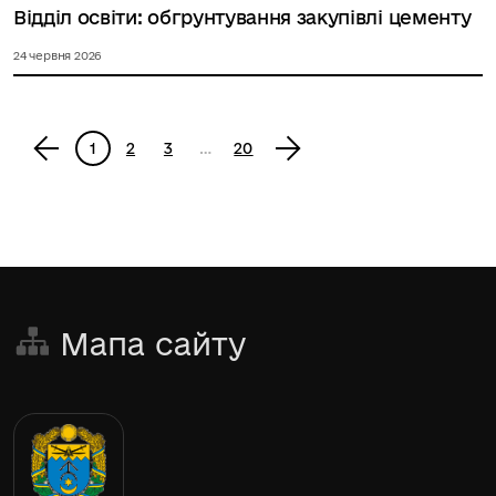
Відділ освіти: обгрунтування закупівлі цементу
24 червня 2026
<
1
2
3
…
20
>
Мапа сайту