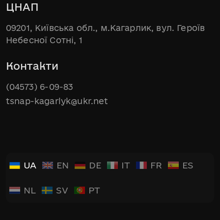
ЦНАП
09201, Київська обл., м.Кагарлик, вул. Героїв
Небесної Сотні, 1
Контакти
(04573) 6-09-83
tsnap-kagarlyk@ukr.net
UA
EN
DE
IT
FR
ES
NL
SV
PT