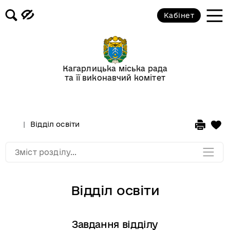
лікарня
Кабінет
Дошкільні навчальні заклади
громади
Кагарлицька міська рада
Служба 101
та її виконавчий комітет
ДТЕК Київські регіональні
електромережі
Відділ освіти
Мапа розділу
Зміст розділу...
Відділ освіти
Завдання відділу