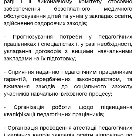
раді і її виконавчому комітету стосовно
забезпечення безоплатного медич­ного
обслуговування дітей та учнів у закладах освіти,
здійс­нення оздоровчих заходів;
- Прогнозування потреби у педагогічних
працівниках і спеціалістах і, у разі необхідності,
укладання договорів з вищими навчаль­ними
закладами на їх підготовку;
- Сприяння наданню педагогічним працівникам
гарантій, передбачених законодавством, та
вживання заходів до соціального захисту
учасників навчально-виховного процесу;
- Організація роботи щодо підвищення
кваліфікації педагогі­чних працівників;
- Організація проведення атестації педагогічних
і керівних кадрів закладів освіти відповідно до