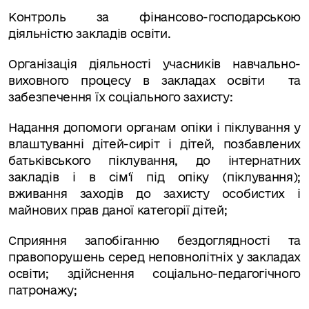
Контроль за фінансово-господарською
діяльністю закладів освіти.
Організація діяльності учасників навчально-
виховного процесу в закладах освіти та
забезпечення їх соціаль­ного захисту:
Надання допомоги органам опіки і піклування у
влаштуван­ні дітей-сиріт і дітей, позбавлених
батьківського піклування, до інтернатних
закладів і в сім'ї під опіку (піклування);
вживання заходів до захисту особистих і
майнових прав даної категорії дітей;
Сприяння запобіганню бездоглядності та
правопорушень се­ред неповнолітніх у закладах
освіти; здійснення соціально-педагогічного
патронажу;