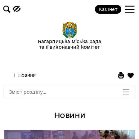
Кабінет
Відеогалерея
Новини
Кагарлицька міська рада
та її виконавчий комітет
Анонси подій
Оголошення
Новини
Мапа розділу
Зміст розділу...
Новини