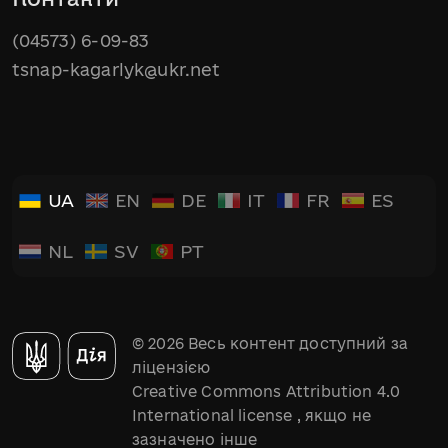
(04573) 6-09-83
tsnap-kagarlyk@ukr.net
UA
EN
DE
IT
FR
ES
NL
SV
PT
© 2026 Весь контент доступний за
ліцензією
Creative Commons Attribution 4.0
International license
, якщо не
зазначено інше