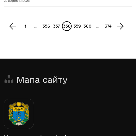
22 вересня 2023
<
1
…
356
357
358
359
360
…
374
>
Мапа сайту