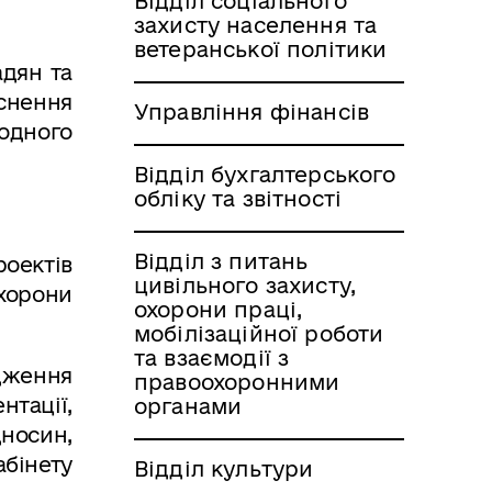
Відділ соціального
захисту населення та
ветеранської політики
адян та
снення
Управління фінансів
одного
Відділ бухгалтерського
обліку та звітності
Відділ з питань
роектів
цивільного захисту,
хорони
охорони праці,
мобілізаційної роботи
та взаємодії з
дження
правоохоронними
тації,
органами
дносин,
абінету
Відділ культури