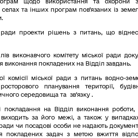
ограм щодо використання та охорони з
 селах та інших програм пов’язаних із зем
.
ї ради проекти рішень з питань, що віднес
лів виконавчого комітету міської ради док
ля виконання покладених на Відділ завдань.
ої комісії міської ради з питань водно-зе
росторового планування території, будівн
ричного середовища та зв’язку .
і покладання на Відділ виконання роботи,
 виходить за його межі, а також у випадка
 ради чи посадові особи не надають документ
ня покладених задач з метою вжиття відпо