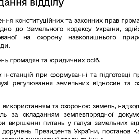
дання відділу
ення конституційних та законних прав гром
дно до Земельного кодексу України, здій
ованої на охорону навколишнього прир
ди.
ень громадян та юридичних осіб.
х інстанцій при формуванні та підготовці п
лузі регулювання земельних відносин та о
а використанням та охороною земель, надхо
ль за складанням землевпорядної докумен
ри вирішенні питань у галузі земельних ві
а доручень Президента України, постанов К