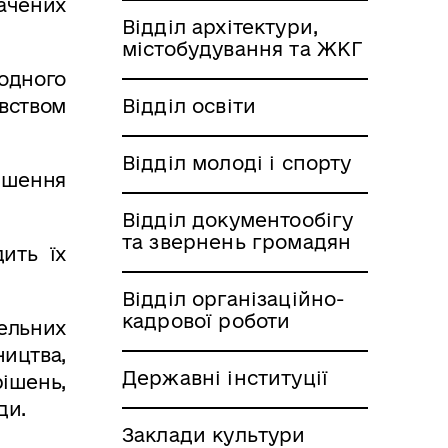
ачених
Відділ архітектури,
містобудування та ЖКГ
одного
вством
Відділ освіти
Відділ молоді і спорту
ішення
Відділ документообігу
та звернень громадян
ить їх
Відділ організаційно-
кадрової роботи
ельних
цтва,
Державні інституції
ішень,
ди.
Заклади культури