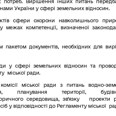
х потреб. Вирішення інших питань передб
нами України у сфері земельних відносин.
єктів сфери охорони навколишнього прир
у межах компетенції, визначеної законода
им пакетом документів, необхідних для вир
ади у сфері земельних відносин та провод
у міської ради.
комісії міської ради з питань водно-зем
ня, планування території, будівни
сторичного середовища, зв’язку проекти р
іб у відповідності до Регламенту міської ра