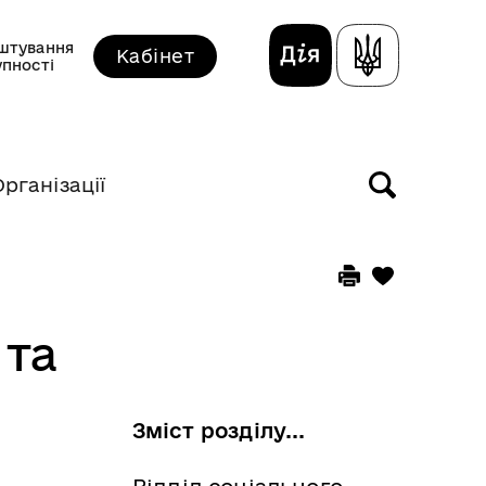
штування
Кабінет
упності
Організації
 та
Зміст розділу...