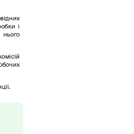
овідних
робки і
 нього
комісій
робочих
ції.