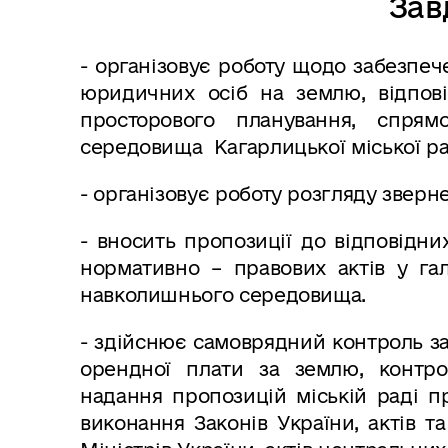
Зав
- організовує роботу щодо забезпеч
юридичних осіб на землю, відпові
просторового планування, спрям
середовища Кагарлицької міської ра
- організовує роботу розгляду зверн
- вносить пропозиції до відповідни
нормативно – правових актів у га
навколишнього середовища.
- здійснює самоврядний контроль з
орендної плати за землю, контро
надання пропозицій міській раді п
виконання Законів України, актів т