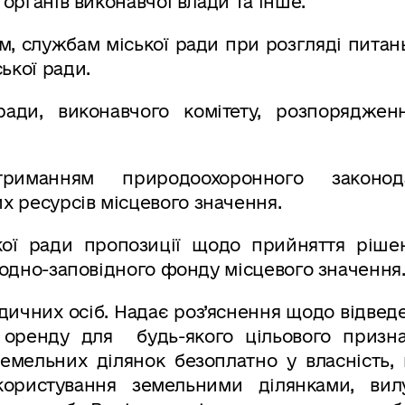
 органів виконавчої влади та інше.
м, службам міської ради при розгляді пита
ької ради.
ради, виконавчого комітету, розпоряджен
иманням природоохоронного законода
 ресурсів місцевого значення.
ької ради пропозиції щодо прийняття ріше
иродно-заповідного фонду місцевого значення
ичних осіб. Надає роз’яснення щодо відвед
оренду для будь-якого цільового призна
емельних ділянок безоплатно у власність, 
користування земельними ділянками, вил