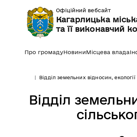
Офіційний вебсайт
Кагарлицька міськ
та її виконавчий к
Про громаду
Новини
Місцева влада
Ін
Відділ земельних відносин, екології
Відділ земельни
сільсько