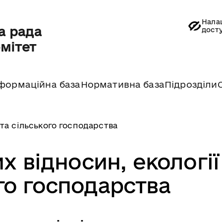
Нала
а рада
дост
омітет
формаційна база
Нормативна база
Підрозділи
 та сільського господарства
х відносин, екології
го господарства