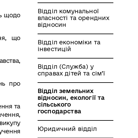
Відділ комунальної
нь щодо
власності та орендних
відносин
ня, що
Відділ економіки та
інвестицій
вства,
Відділ (Служба) у
справах дітей та сім’ї
нь про
Відділ земельних
.
відносин, екології та
сільського
ення та
господарства
чення,
викупу
Юридичний відділ
учення