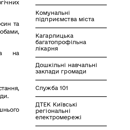
огічних
Комунальні
підприємства міста
осин та
обами,
Кагарлицька
багатопрофільна
лікарня
тва на
Дошкільні навчальні
заклади громади
Служба 101
тання,
ди.
ДТЕК Київські
ишнього
регіональні
електромережі