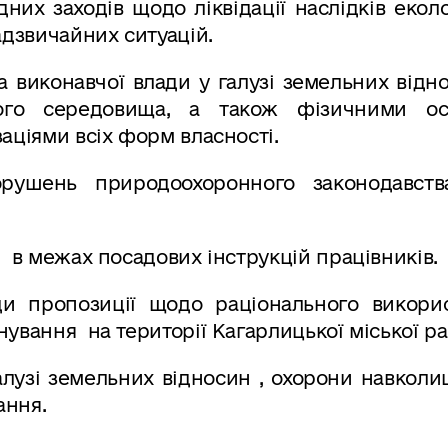
них заходів щодо ліквідації наслідків екол
адзвичайних ситуацій.
а виконавчої влади у галузі земельних відн
ого середовища, а також фізичними ос
аціями всіх форм власності.
орушень природоохоронного законодавс
 в межах посадових інструкцій працівників.
ди пропозиції щодо раціонального викорис
ування на території Кагарлицької міської ра
галузі земельних відносин , охорони навкол
ання.