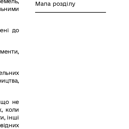
емель,
Мапа розділу
ельними
ені до
ументи,
мельних
ицтва,
 що не
х, коли
и, інші
відних