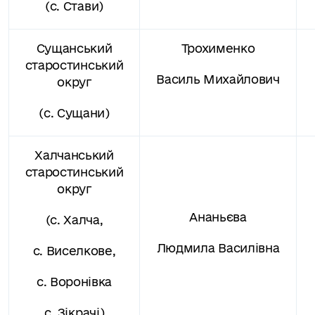
(с. Стави)
Сущанський
Трохименко
старостинський
Василь Михайлович
округ
(с. Сущани)
Халчанський
старостинський
округ
Ананьєва
(с. Халча,
Людмила Василівна
с. Виселкове,
с. Воронівка
с. Зікрачі)