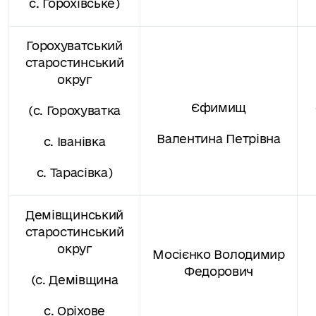
с. Горохівське)
Горохуватський
старостинський
округ
Єфимищ
(с. Горохуватка
Валентина Петрівна
с. Іванівка
с. Тарасівка)
Демівщинськ
ий
старостинський
округ
Мосієнко Володимир
Федорович
(с. Демівщина
с. Оріхове