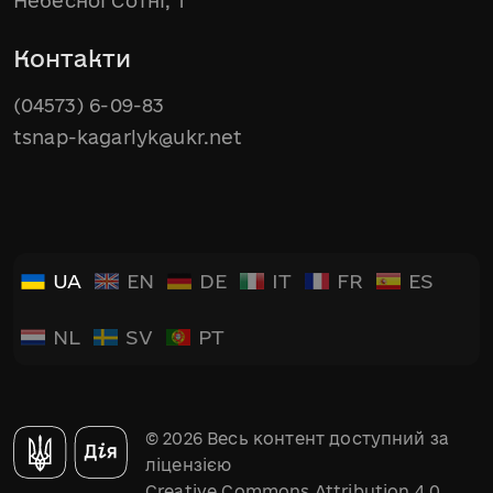
Небесної Сотні, 1
Контакти
(04573) 6-09-83
tsnap-kagarlyk@ukr.net
UA
EN
DE
IT
FR
ES
NL
SV
PT
© 2026 Весь контент доступний за
ліцензією
Creative Commons Attribution 4.0