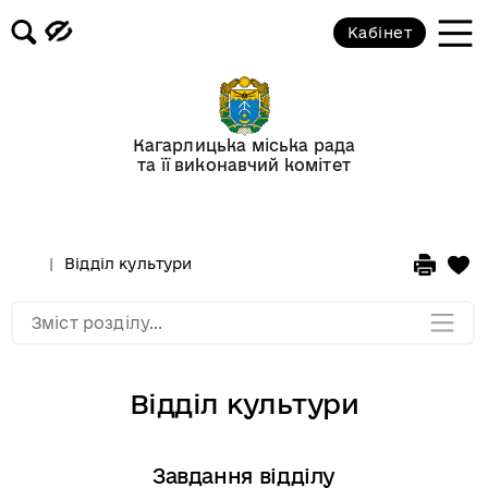
лікарня
Кабінет
Дошкільні навчальні заклади
громади
Кагарлицька міська рада
Служба 101
та її виконавчий комітет
ДТЕК Київські регіональні
електромережі
Відділ культури
Мапа розділу
Зміст розділу...
Відділ культури
Завдання відділу