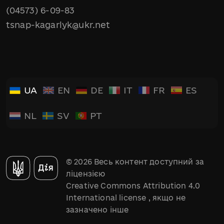
(04573) 6-09-83
tsnap-kagarlyk@ukr.net
UA
EN
DE
IT
FR
ES
NL
SV
PT
© 2026 Весь контент доступний за
ліцензією
Creative Commons Attribution 4.0
International license
, якщо не
зазначено інше