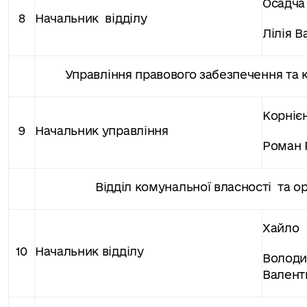
Осадча
8
Начальник відділу
Лілія В
Управління правового забезпечення та 
Корніє
9
Начальник управління
Роман 
Відділ комунальної власності та о
Хайло
10
Начальник відділу
Волод
Валент