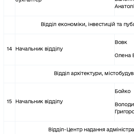
Анатолі
Відділ економіки, інвестицій та пуб
Вовк
14
Начальник відділу
Олена 
Відділ архітектури, містобуду
Бойко
15
Начальник відділу
Волод
Григор
Відділ-Центр надання адміністр