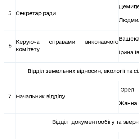
Демид
5
Секретар ради
Людмил
Вашек
Керуюча справами виконавчого
6
комітету
Ірина І
Відділ земельних відносин, екології та с
Орел
7
Начальник відділу
Жанна 
Відділ документообігу та звер