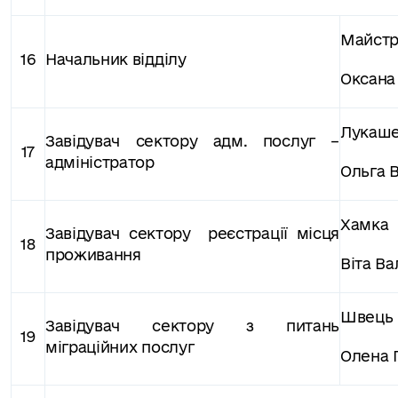
Майстр
16
Начальник відділу
Оксана
Лукаш
Завідувач сектору адм. послуг –
17
адміністратор
Ольга 
Хамка
Завідувач сектору
реєстрації місця
18
проживання
Віта Ва
Швець
Завідувач сектору з питань
19
міграційних послуг
Олена 