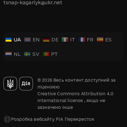
tsnap-kagarlyk@ukr.net
UA
EN
DE
IT
FR
ES
NL
SV
PT
© 2026 Весь контент доступний за
ліцензією
Creative Commons Attribution 4.0
International license
, якщо не
зазначено інше
Розробка вебсайту РІА Перекресток