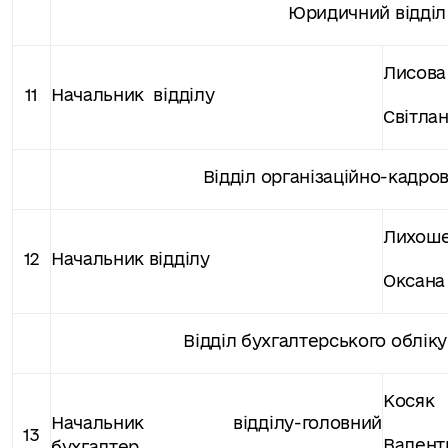
Юридичний відділ
Лисова
11
Начальник відділу
Світла
Відділ організаційно-кадро
Лихош
12
Начальник відділу
Оксана 
Відділ бухгалтерського обліку 
Косяк
Начальник відділу-головний
13
Валент
бухгалтер