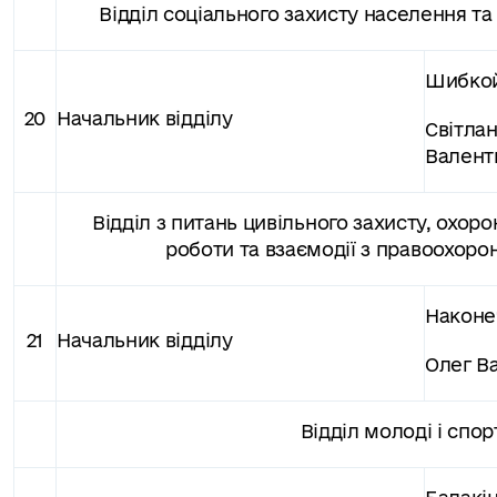
Відділ соціального захисту населення та
Шибко
20
Начальник відділу
Світла
Валент
Відділ з питань цивільного захисту, охоро
роботи та взаємодії з правоохор
Након
21
Начальник відділу
Олег В
Відділ молоді і спор