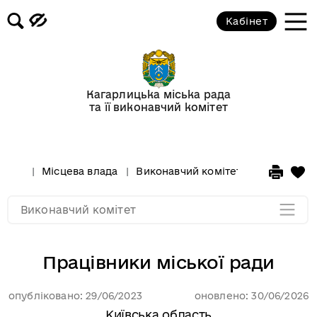
Кабінет
Графік прийому громадян
Рішення сесій виконкому
Кагарлицька міська рада
Проекти рішень сесій виконкому
та її виконавчий комітет
Адреса Кагарлицької міської ради
та ЦНАПу
Місцева влада
Виконавчий комітет
Працівники
Мапа розділу
Виконавчий комітет
Працівники міської ради
опубліковано: 29/06/2023
оновлено: 30/06/2026
Київська область