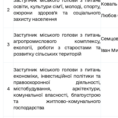
Заступник міського голови з питань
Коваль
освіти, культури сім’ї, молоді, спорту,
2
охорони здоров’я та соціального
Любов 
захисту населення
Заступник міського голови з питань
Семцо
агропромислового комплексу,
3
екології, роботи з старостами та
Іван М
розвитку сільських територій
Заступник міського голови з питань
економіки, інвестиційної політики та
правоохоронної діяльності,
4
містобудування, архітектури,
комунальної власності, благоустрою
та житлово-комунального
господарства