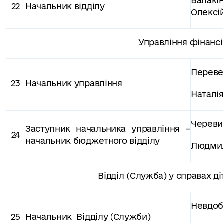
Балак
22
Начальник відділу
Олексі
Управління фінансі
Переве
23
Начальник управління
Наталі
Череви
Заступник начальника управління –
24
начальник бюджетного відділу
Людмил
Відділ (Служба) у справах діт
Невдоб
25
Начальник Відділу (Служби)