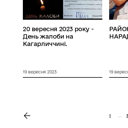
20 вересня 2023 року -
РАЙО
День жалоби на
НАРА
Кагарличчині.
19 вересня 2023
19 верес
<
1
…