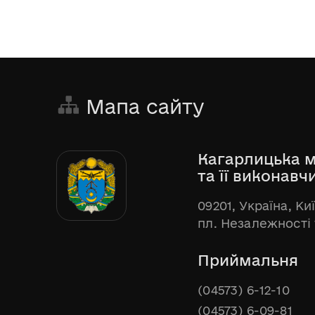
Мапа сайту
Кагарлицька м
та її виконавч
09201, Україна, Ки
пл. Незалежності 
Приймальня
(04573) 6-12-10
(04573) 6-09-81