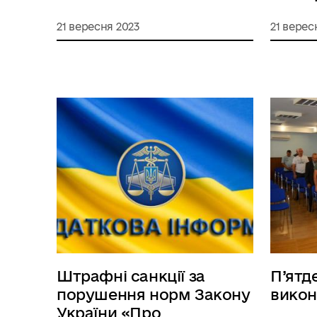
21 вересня 2023
21 верес
Штрафні санкції за
П’ятд
порушення норм Закону
викон
України «Про