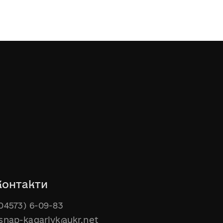
Контакти
04573) 6-09-83
snap-kagarlyk@ukr.net