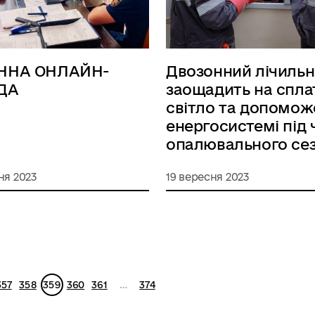
ННА ОНЛАЙН-
Двозонний лічиль
ДА
заощадить на сплат
світло та допомож
енергосистемі під 
опалювального се
ня 2023
19 вересня 2023
357
358
359
360
361
…
374