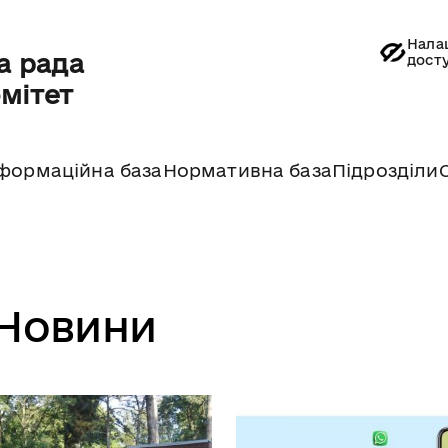
Нала
а рада
дост
омітет
формаційна база
Нормативна база
Підрозділи
Новини