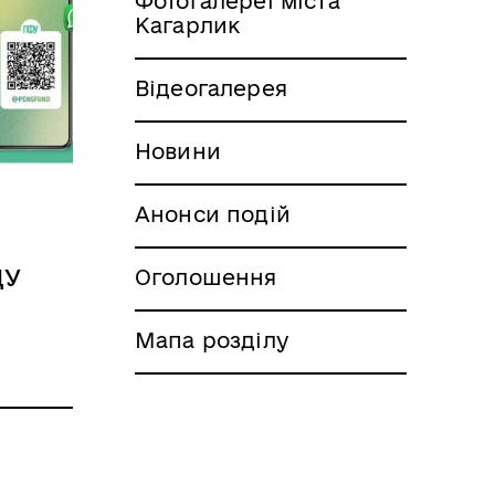
Фотогалереї міста
Кагарлик
Відеогалерея
Новини
Анонси подій
ДУ
Оголошення
Мапа розділу