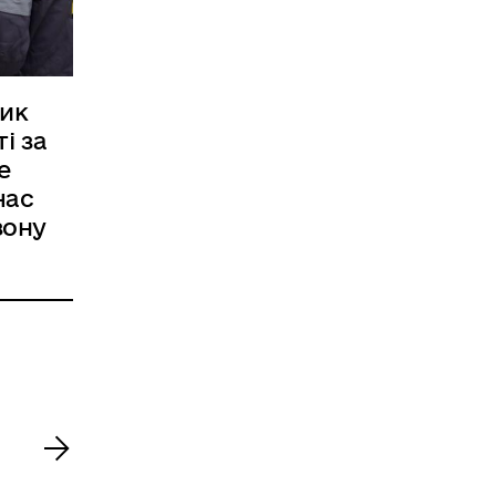
ник
і за
е
час
зону
>