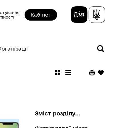
штування
Кабінет
упності
Організації
Зміст розділу...