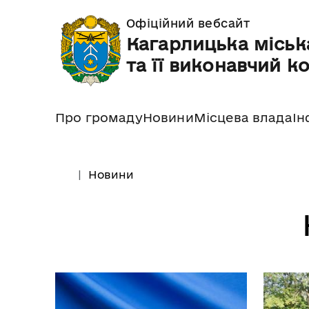
Офіційний вебсайт
Кагарлицька міськ
та її виконавчий к
Про громаду
Новини
Місцева влада
Ін
Новини