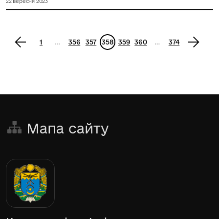
22 вересня 2023
<
1
…
356
357
358
359
360
…
374
>
Мапа сайту