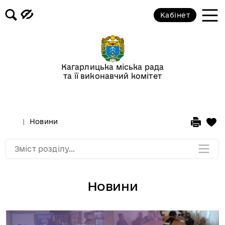
Кабінет
Відеогалерея
Новини
Кагарлицька міська рада
та її виконавчий комітет
Анонси подій
Оголошення
Новини
Мапа розділу
Зміст розділу...
Новини