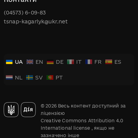
(04573) 6-09-83
tsnap-kagarlyk@ukr.net
UA
EN
DE
IT
FR
ES
NL
SV
PT
© 2026 Весь контент доступний за
ліцензією
Creative Commons Attribution 4.0
International license
, якщо не
зазначено інше