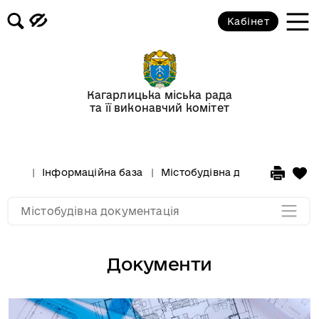
Кабінет
Генеральний план м. Кагарлик
Київської області
Кагарлицька міська рада
та її виконавчий комітет
План зонування м. Кагарлика
Документи
Інформаційна база
Містобудівна документація
Мапа розділу
Містобудівна документація
Документи