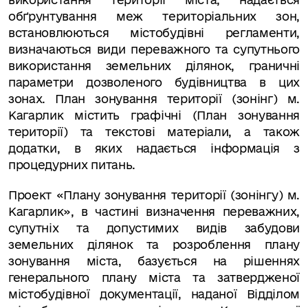
обґрунтування меж територіальних зон,
встановлюються містобудівні регламенти,
визначаються види переважного та супутнього
використання земельних ділянок, граничні
параметри дозволеного будівництва в цих
зонах. План зонування території (зонінг) м.
Кагарлик містить графічні (План зонування
території) та текстові матеріали, а також
додатки, в яких надається інформація з
процедурних питань.
Проект «Плану зонування території (зонінгу) м.
Кагарлик», в частині визначення переважних,
супутніх та допустимих видів забудови
земельних ділянок та розроблення плану
зонування міста, базується на рішеннях
генерального плану міста та затвердженої
містобудівної документації, наданої Відділом