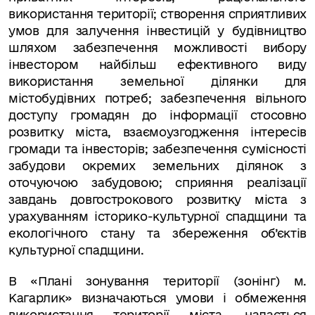
використання території; створення сприятливих
умов для залучення інвестицій у будівництво
шляхом забезпечення можливості вибору
інвестором найбільш ефективного виду
використання земельної ділянки для
містобудівних потреб; забезпечення вільного
доступу громадян до інформації стосовно
розвитку міста, взаємоузгодження інтересів
громади та інвесторів; забезпечення сумісності
забудови окремих земельних ділянок з
оточуючою забудовою; сприяння реалізації
завдань довгострокового розвитку міста з
урахуванням історико-культурної спадщини та
екологічного стану та збереження об’єктів
культурної спадщини.
В «Плані зонування території (зонінг) м.
Кагарлик» визначаються умови і обмеження
використання території міста, надається