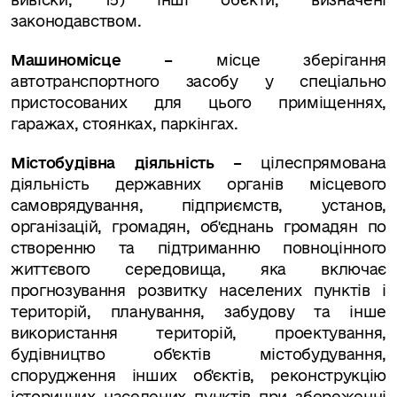
законодавством.
Машиномісце –
місце зберігання
автотранспортного засобу у спеціально
пристосованих для цього приміщеннях,
гаражах, стоянках, паркінгах.
Містобудівна діяльність –
цілеспрямована
діяльність державних органів місцевого
самоврядування, підприємств, установ,
організацій, громадян, об'єднань громадян по
створенню та підтриманню повноцінного
життєвого середовища, яка включає
прогнозування розвитку населених пунктів і
територій, планування, забудову та інше
використання територій, проектування,
будівництво об'єктів містобудування,
спорудження інших об'єктів, реконструкцію
історичних населених пунктів при збереженні