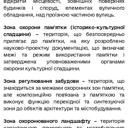
відкритій місцевості, зовнішніх поверхнях
будинків і споруд, елементах вуличного
обладнання, над проїзною частиною вулиць.
Зона охорони пам'ятки (історико-культурної
спадщини) –
територія, що безпосередньо
прилягає до пам'ятки, на яку розроблено
науково-проектну документацію, що визначає
межі та режим використання пам'ятки і
затверджена уповноваженими органами
охорони культурної спадщини.
Зона регулювання забудови –
територія, що
знаходиться за межами охоронних зон пам'ятки,
але композиційно пов'язана з пам'яткою та
виконує функцію перехідної та синтезуючої
зони до об'єктів архітектури та містобудування.
Зона охоронюваного ландшафту –
територія
характерного природного та містобудівного