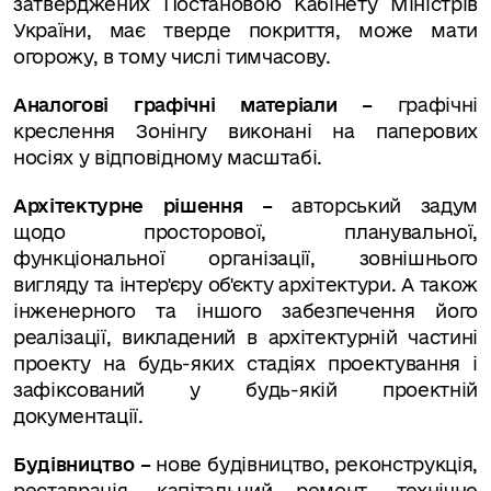
затверджених Постановою Кабінету Міністрів
України, має тверде покриття, може мати
огорожу, в тому числі тимчасову.
Аналогові графічні матеріали –
графічні
креслення Зонінгу виконані на паперових
носіях у відповідному масштабі.
Архітектурне рішення –
авторський задум
щодо просторової, планувальної,
функціональної організації, зовнішнього
вигляду та інтер'єру об'єкту архітектури. А також
інженерного та іншого забезпечення його
реалізації, викладений в архітектурній частині
проекту на будь-яких стадіях проектування і
зафіксований у будь-якій проектній
документації.
Будівництво –
нове будівництво, реконструкція,
реставрація, капітальний ремонт, технічне