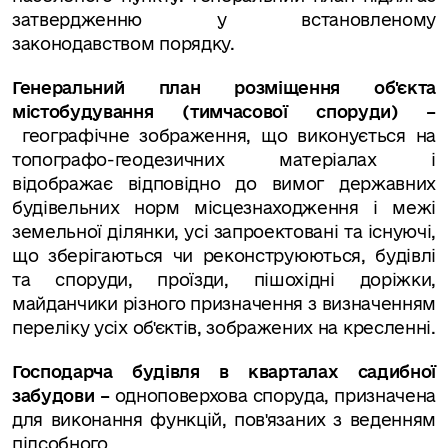
затвердженню у встановленому
законодавством порядку.
Генеральний план розміщення об'єкта
містобудування (тимчасової споруди) –
географічне зображення, що виконується на
топографо-геодезичних матеріалах і
відображає відповідно до вимог державних
будівельних норм місцезнаходження і межі
земельної ділянки, усі запроектовані та існуючі,
що зберігаються чи реконструюються, будівлі
та споруди, проїзди, пішохідні доріжки,
майданчики різного призначення з визначенням
переліку усіх об'єктів, зображених на кресленні.
Господарча будівля в кварталах садибної
забудови –
одноповерхова споруда, призначена
для виконання функцій, пов'язаних з веденням
підсобного