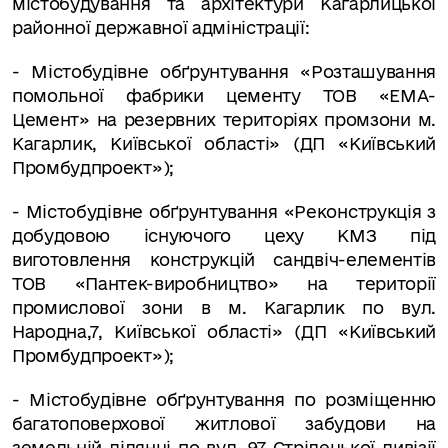
містобудування та архітектури Кагарлицької
районної державної адміністрації:
- Містобудівне обґрунтування «Розташування
помольної фабрики цементу ТОВ «ЕМА-
Цемент» на резервних територіях промзони м.
Кагарлик, Київської області» (ДП «Київський
Промбудпроект»);
- Містобудівне обґрунтування «Реконструкція з
добудовою існуючого цеху КМЗ під
виготовлення конструкцій сандвіч-елементів
ТОВ «Пантек-виробництво» на території
промислової зони в м. Кагарлик по вул.
Народна,7, Київської області» (ДП «Київський
Промбудпроект»);
- Містобудівне обґрунтування по розміщенню
багатоповерхової житлової забудови на
земельній ділянці по вул. 97 Стрілецької дивізії