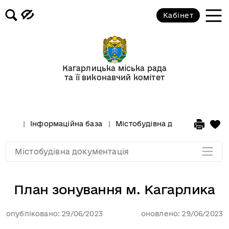
Кабінет
Генеральний план м. Кагарлик
Київської області
Кагарлицька міська рада
та її виконавчий комітет
План зонування м. Кагарлика
Документи
Інформаційна база
Містобудівна документація
Мапа розділу
Містобудівна документація
План зонування м. Кагарлика
опубліковано: 29/06/2023
оновлено: 29/06/2023