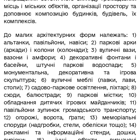
місць і міських об'єктів, організації простору та
доповнює композицію будинків, будівель, їх
комплексів.
До малих архітектурних форм належать: 1)
альтанки, павільйони, навіси; 2) паркові арки
(аркади) і колони (колонади); 3) вуличні вази,
вазони і амфори; 4) декоративні фонтани і
басейни, штучні паркові водоспади; 5)
монументальна, декоративна та ігрова
скульптура; 6) вуличні меблі (лавки, лави,
столи); 7) садово-паркове освітлення, ліхтарі; 8)
сходи, балюстради; 9) паркові містки; 10)
обладнання дитячих ігрових майданчиків; 11)
павільйони зупинок громадського транспорту;
12) огорожі, ворота, ґрати; 13) меморіальні
споруди (надгробки, стели, обеліски тощо); 14)
рекламні та інформаційні стенди, дошки,
вивіски; 15) інші об'єкти, визначені