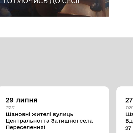
ГОТУЮЧИСЬ ДО СЕСІЇ
29 липня
2
топ
то
Шановні жителі вулиць
Ша
Центральної та Затишної села
Бд
Переселення!
27