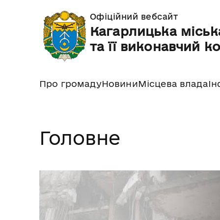
Офіційний вебсайт
Кагарлицька міськ
та її виконавчий к
Про громаду
Новини
Місцева влада
Ін
Головне