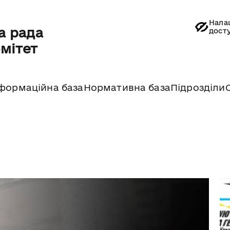
Нала
а рада
дост
омітет
формаційна база
Нормативна база
Підрозділи