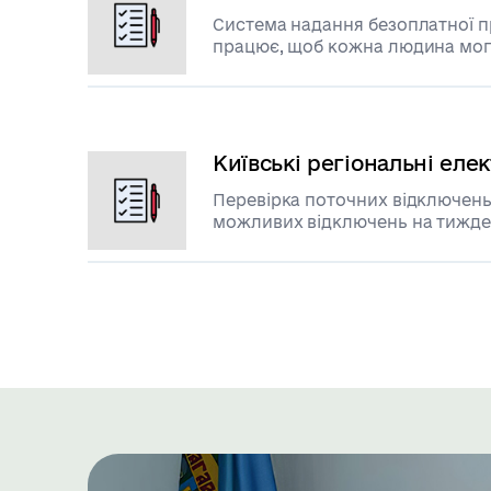
Система надання безоплатної 
працює, щоб кожна людина могла скористатися своїми
правами та захистити їх
Київські регіональні ел
Перевірка поточних відключень
можливих відключень на тижд