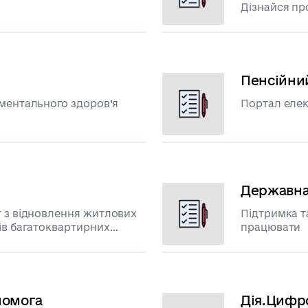
Дізнайся пр
Пенсійни
 ментального здоров’я
Портал елек
Державна
т з відновлення житлових
Підтримка т
ів багатоквартирних
працювати
внаслідок військової
оти України
помога
Дія.Цифро