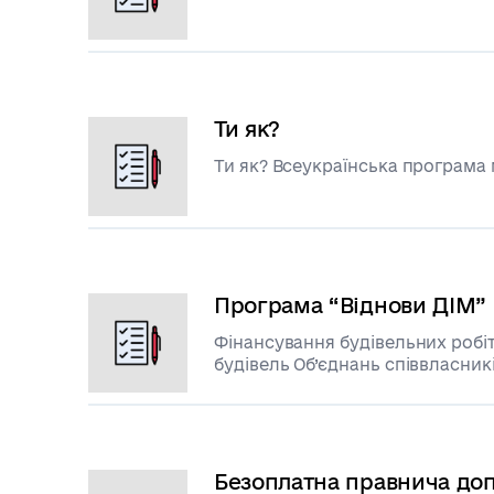
Ти як?
Ти як? Всеукраїнська програма
Програма “Віднови ДІМ”
Фінансування будівельних робі
будівель Об’єднань співвласник
будинків (ОСББ), пошкоджених 
агресії російської федерації пр
Безоплатна правнича до