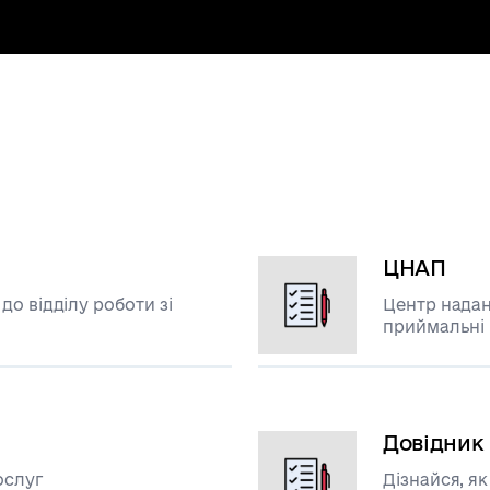
ЦНАП
о відділу роботи зі
Центр надан
приймальні
Довідник 
ослуг
Дізнайся, як