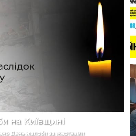
би на Київщині
ошено День жалоби за жертвами