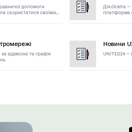
правничої допомоги
Дія.Освіта 
платформа а
ектромережі
Новини U
 за адресою та графік
UNITED24 —
ень