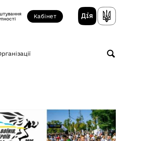
штування
Кабінет
упності
Організації