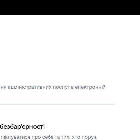
ня адміністративних послуг в електронній
безбар’єрності
 піклуватися про себе та тих, хто поруч.