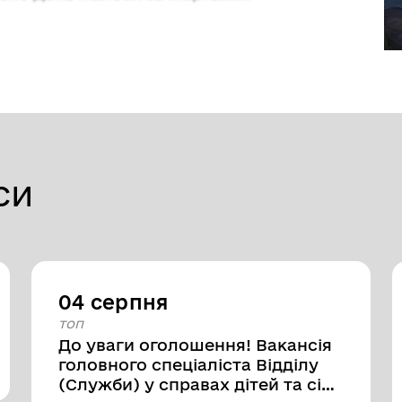
си
04 серпня
топ
До уваги оголошення! Вакансія
головного спеціаліста Відділу
(Служби) у справах дітей та сім’ї