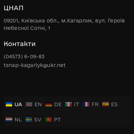
ЦНАП
09201, Київська обл., м.Кагарлик, вул. Героїв
Небесної Сотні, 1
Контакти
(04573) 6-09-83
tsnap-kagarlyk@ukr.net
UA
EN
DE
IT
FR
ES
NL
SV
PT