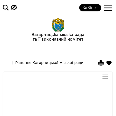
Розпорядження голови
Кабінет
Регуляторні акти
Кагарлицька міська рада
Проекти рішень Кагарлицької
та її виконавчий комітет
міської ради
Проекти рішень виконкому
Рішення Кагарлицької міської ради
Кагарлицької міської ради