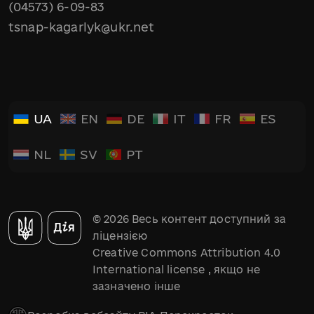
(04573) 6-09-83
tsnap-kagarlyk@ukr.net
UA
EN
DE
IT
FR
ES
NL
SV
PT
© 2026 Весь контент доступний за
ліцензією
Creative Commons Attribution 4.0
International license
, якщо не
зазначено інше