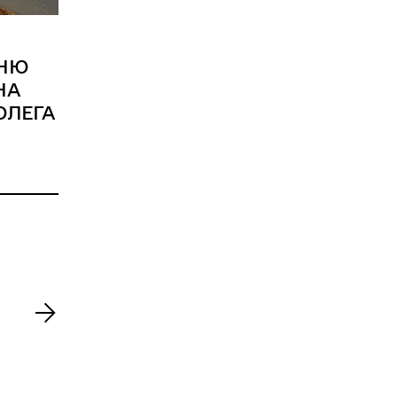
ННЮ
НА
ОЛЕГА
>