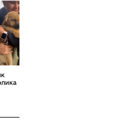
як
рлика