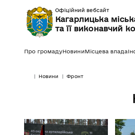
Офіційний вебсайт
Кагарлицька міськ
та її виконавчий к
Про громаду
Новини
Місцева влада
Ін
Новини
Фронт