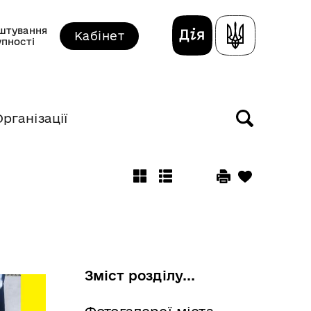
штування
Кабінет
упності
Організації
Зміст розділу...