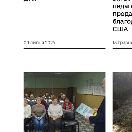
педаг
прода
благо
США
09 липня 2025
13 травн