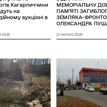
огів Кагарличчини
МЕМОРІАЛЬНУ ДО
дуть на
ПАМ’ЯТІ ЗАГИБЛО
дійному аукціоні в
ЗЕМЛЯКА-ФРОНТО
ОЛЕКСАНДРА ПУШ
я 2025
21 лютого 2025