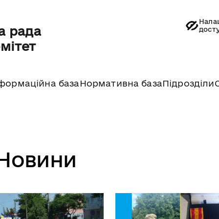
Нала
а рада
дост
омітет
формаційна база
Нормативна база
Підрозділи
Новини