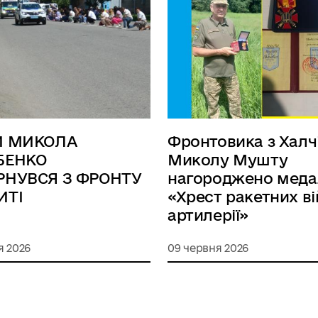
Й МИКОЛА
Фронтовика з Халч
БЕНКО
Миколу Мушту
РНУВСЯ З ФРОНТУ
нагороджено мед
ИТІ
«Хрест ракетних ві
артилерії»
я 2026
09 червня 2026