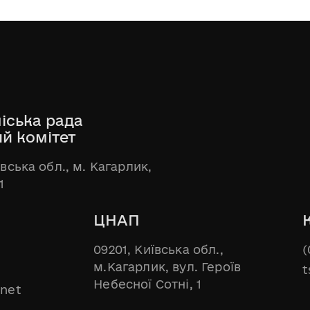
іська рада
ий комітет
ївська обл., м. Кагарлик,
1
ЦНАП
09201, Київська обл.,
(
м.Кагарлик, вул. Героїв
t
Небесної Сотні, 1
.net