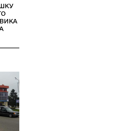
ШКУ
ГО
ВИКА
А