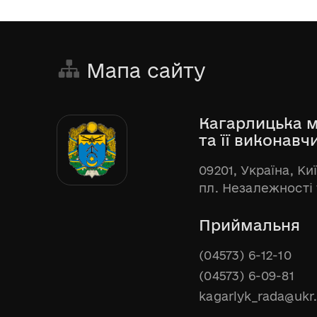
Мапа сайту
Кагарлицька м
та її виконавч
09201, Україна, Ки
пл. Незалежності 
Приймальня
(04573) 6-12-10
(04573) 6-09-81
kagarlyk_rada@ukr