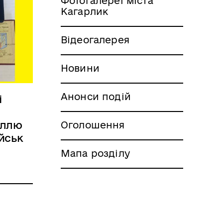
Фотогалереї міста
Кагарлик
Відеогалерея
Новини
Анонси подій
і
аллю
Оголошення
йськ
Мапа розділу