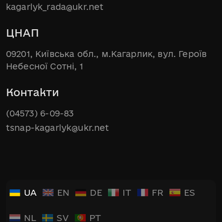
kagarlyk_rada@ukr.net
ЦНАП
09201, Київська обл., м.Кагарлик, вул. Героїв
Небесної Сотні, 1
Контакти
(04573) 6-09-83
tsnap-kagarlyk@ukr.net
UA
EN
DE
IT
FR
ES
NL
SV
PT