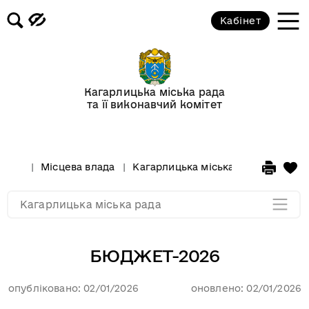
Бюджет громади
Кабінет
Рішення міської ради
Проекти рішень міської ради
Кагарлицька міська рада
та її виконавчий комітет
Реєстр галузевих (міжгалузевих),
територіальних угод, колективних
договорів, змін і доповнень до них
Місцева влада
Кагарлицька міська рада
Бюдж
Мапа розділу
Кагарлицька міська рада
БЮДЖЕТ-2026
опубліковано: 02/01/2026
оновлено: 02/01/2026