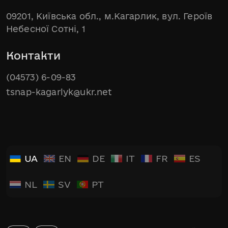
09201, Київська обл., м.Кагарлик, вул. Героїв
Небесної Сотні, 1
Контакти
(04573) 6-09-83
tsnap-kagarlyk@ukr.net
UA
EN
DE
IT
FR
ES
NL
SV
PT