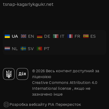
tsnap-kagarlyk@ukr.net
UA
EN
DE
IT
FR
ES
NL
SV
PT
© 2026 Весь контент доступний за
ліцензією
Creative Commons Attribution 4.0
International license
, якщо не
зазначено інше
Розробка вебсайту РІА Перекресток