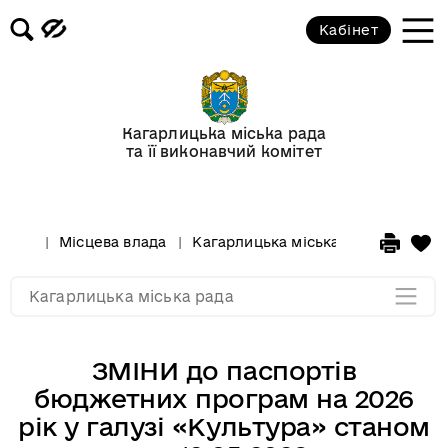
Бюджет громади
Кабінет
Рішення міської ради
Проекти рішень міської ради
Кагарлицька міська рада
та її виконавчий комітет
Реєстр галузевих (міжгалузевих),
територіальних угод, колективних
договорів, змін і доповнень до них
Місцева влада
Кагарлицька міська рада
Бюдж
Мапа розділу
Кагарлицька міська рада
ЗМІНИ до паспортів
бюджетних програм на 2026
рік у галузі «Культура» станом