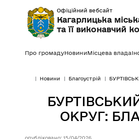
Офіційний вебсайт
Кагарлицька міськ
та її виконавчий к
Про громаду
Новини
Місцева влада
Ін
Новини
Благоустрій
БУРТІВСЬК
БУРТІВСЬКИ
ОКРУГ: БЛ
опубліковано: 15/04/2026