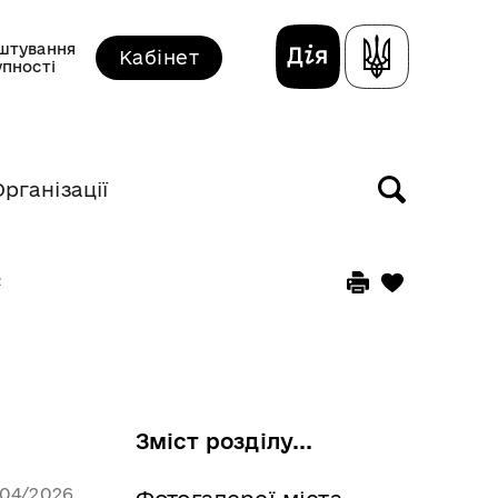
штування
Кабінет
упності
Організації
Є
Зміст розділу...
/04/2026