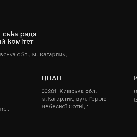
іська рада
ий комітет
ївська обл., м. Кагарлик,
1
ЦНАП
09201, Київська обл.,
(
м.Кагарлик, вул. Героїв
t
Небесної Сотні, 1
.net