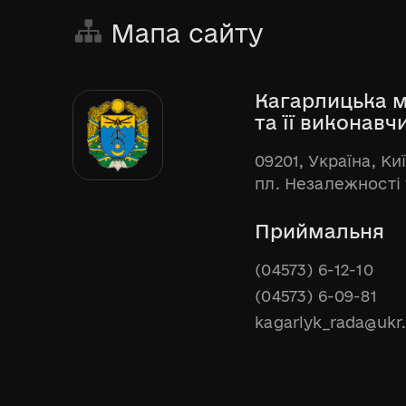
Мапа сайту
Кагарлицька м
та її виконавч
09201, Україна, Ки
пл. Незалежності 
Приймальня
(04573) 6-12-10
(04573) 6-09-81
kagarlyk_rada@ukr