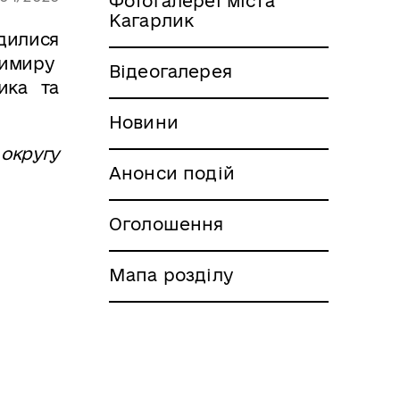
Фотогалереї міста
Кагарлик
дилися
димиру
Відеогалерея
ика та
Новини
 округу
Анонси подій
Оголошення
Мапа розділу