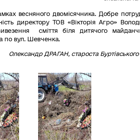
амках весняного двомісячника. Добре потру
ність директору ТОВ «Вікторія Агро» Воло
вивезення
сміття біля дитячого майданч
а по вул. Шевченка.
Олександр ДРАГАН, староста Буртівського