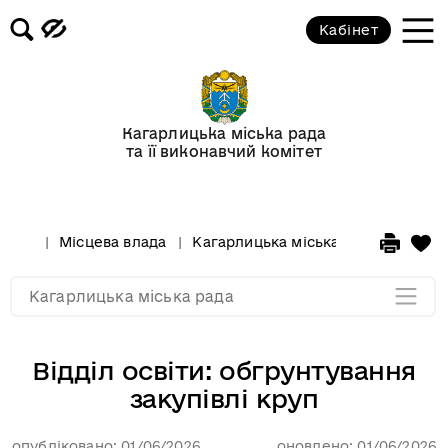
Бюджет громади
Кабінет
Рішення міської ради
Проекти рішень міської ради
Кагарлицька міська рада
та її виконавчий комітет
Реєстр галузевих (міжгалузевих),
територіальних угод, колективних
договорів, змін і доповнень до них
Місцева влада
Кагарлицька міська рада
Держа
Мапа розділу
Кагарлицька міська рада
Відділ освіти: обгрунтування
закупівлі круп
опубліковано: 01/06/2026
оновлено: 01/06/2026