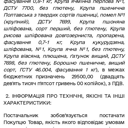
фасування 0,8-1 кг, Крупа ячмінна перлова №1,
ДСТУ 7700, без глютену, Крупа пшенична
Полтавська з твердих сортів пшениці, помел №1
(крупний), ДСТУ 7699, Крупа пшоняна
шліфована, сорт перший, без глютену, Крупа
рисова шліфована довгозерниста, пропарена,
фасування 0,7-1 кг, Крупа кукурудзяна,
шліфована, №1, Крупа ячна №1, без глютену,
Крупа вівсяна, плющена, ґатунок вищий, ДСТУ
7698, без глютену, Борошно пшеничне, вищий
сорт, ГСТУ 46.004, фасування 1 кг
), в межах
бюджетних призначень
29500,00
(двадцять
дев'ять тисяч п'ятсот гривень 00 копійок), з ПДВ.
2. ІНФОРМАЦІЯ ПРО ТЕХНІЧНІ, ЯКІСНІ ТА ІНШІ
ХАРАКТЕРИСТИКИ:
Постачальник зобов’язується постачати
Покупцю Товар, якість якого відповідає умовам