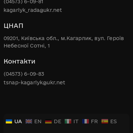
(04573) 6-09-81
kagarlyk_rada@ukr.net
ЦНАП
09201, Київська обл., м.Кагарлик, вул. Героїв
Небесної Сотні, 1
Контакти
(04573) 6-09-83
tsnap-kagarlyk@ukr.net
UA
EN
DE
IT
FR
ES