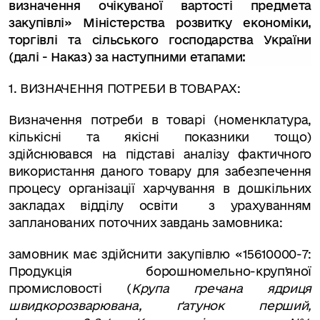
визначення очікуваної вартості предмета
закупівлі»
Міністерства розвитку економіки,
торгівлі та сільського господарства України
(далі - Наказ) за наступними етапами:
1. ВИЗНАЧЕННЯ ПОТРЕБИ В ТОВАРАХ:
Визначення потреби в товарі (номенклатура,
кількісні та якісні показники тощо)
здійснювався на підставі аналізу фактичного
використання даного товару для забезпечення
процесу організації харчування в дошкільних
закладах відділу освіти
з урахуванням
запланованих поточних завдань замовника:
замовник має здійснити закупівлю «15610000-7:
Продукція борошномельно-круп'яної
промисловості
(
Крупа гречана ядриця
швидкорозварювана, ґатунок перший,