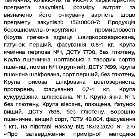
предмета закупівлі, розміру витрат та
визначено його очікувану вартість щодо
предмету закупівлі:
15610000-7: Продукція
борошномельно-круп'яної промисловості
(
Крупа гречана ядриця швидкорозварювана,
ґатунок перший, фасування 0,8-1 кг, Крупа
ячмінна перлова №1, ДСТУ 7700, без глютену,
Крупа пшенична Полтавська з твердих сортів
пшениці, помел №1 (крупний), ДСТУ 7699, Крупа
пшоняна шліфована, сорт перший, без глютену,
Крупа рисова шліфована довгозерниста,
пропарена, фасування 0,7-1 кг, Крупа
кукурудзяна, шліфована, №1, Крупа ячна №1,
без глютену, Крупа вівсяна, плющена, ґатунок
вищий, ДСТУ 7698, без глютену, Борошно
пшеничне, вищий сорт, ГСТУ 46.004, фасування
1 кг
)
,
на підставі Наказу від
18.02.2020 № 275
«
Про затвердження примірної методики