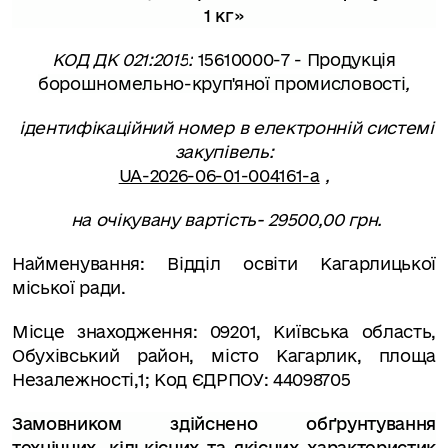
1 кг
»
КОД ДК 021:2015
:
15610000-7
-
Продукція
борошномельно-круп'яної промисловості
,
ідентифікаційний номер в електронній системі
закупівель:
UA-2026-06-01-004161-a
,
на очікувану вартість- 29500,00 грн.
Найменування:
Відділ освіти Кагарлицької
міської ради.
Місце знаходження
: 09201, Київська область,
Обухівський район, місто Кагарлик, площа
Незалежності,1; Код ЄДРПОУ: 44098705
Замовником здійснено обґрунтування
технічних, кількісних та якісних характеристик