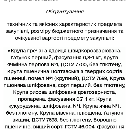
Обгрунтування
технічних та якісних характеристик предмета
закупівлі, розміру бюджетного призначення та
очікуваної вартості предмету закупівлі:
«
Крупа гречана ядриця швидкорозварювана,
ґатунок перший, фасування 0,8-1 кг, Крупа
ячмінна перлова №1, ДСТУ 7700, без глютену,
Крупа пшенична Полтавська з твердих сортів
пшениці, помел №1 (крупний), ДСТУ 7699, Крупа
пшоняна шліфована, сорт перший, без глютену,
Крупа рисова шліфована довгозерниста,
пропарена, фасування 0,7-1 кг, Крупа
кукурудзяна, шліфована, №1, Крупа ячна №1,
без глютену, Крупа вівсяна, плющена, ґатунок
вищий, ДСТУ 7698, без глютену, Борошно
пшеничне, вищий сорт, ГСТУ 46.004, фасування