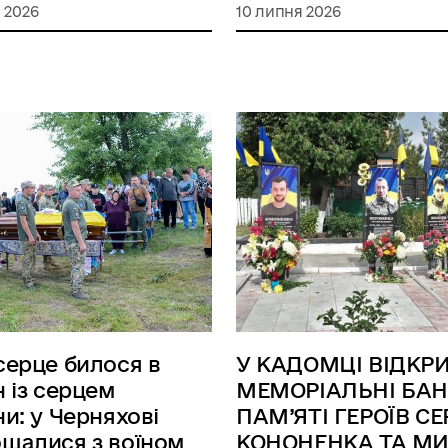
 2026
10 липня 2026
серце билося в
У КАДОМЦІ ВІДКР
н із серцем
МЕМОРІАЛЬНІ БА
ни: у Черняхові
ПАМ’ЯТІ ГЕРОЇВ СЕ
щалися з воїном
КОНОНЕНКА ТА М