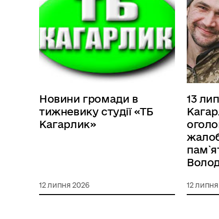
Новини громади в
13 ли
тижневику студії «ТБ
Кагар
Кагарлик»
огол
жалоб
пам`ят
Воло
12 липня 2026
12 липня