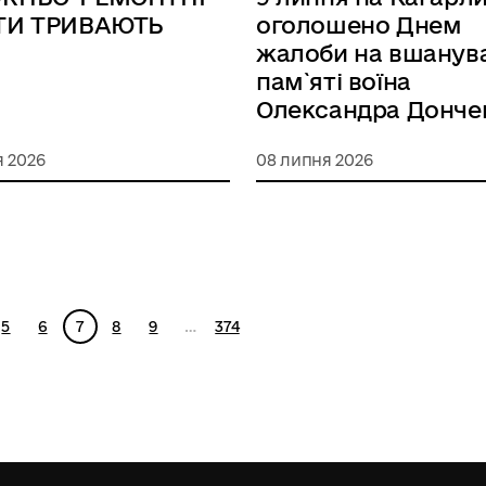
ТИ ТРИВАЮТЬ
оголошено Днем
жалоби на вшанув
пам`яті воїна
Олександра Донче
я 2026
08 липня 2026
5
6
7
8
9
…
374