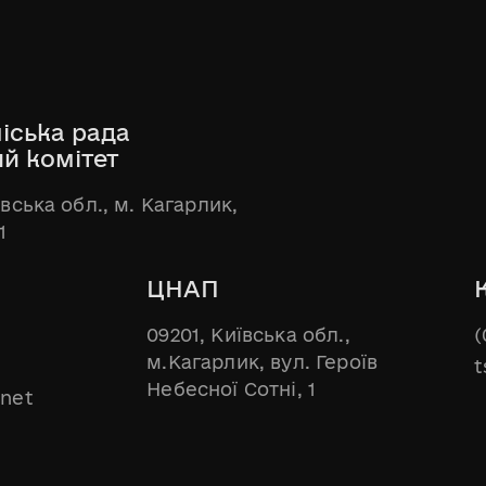
іська рада
ий комітет
ївська обл., м. Кагарлик,
1
ЦНАП
09201, Київська обл.,
(
м.Кагарлик, вул. Героїв
t
Небесної Сотні, 1
.net