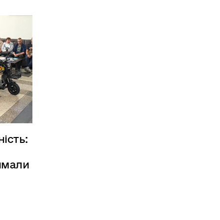
ість:
имали