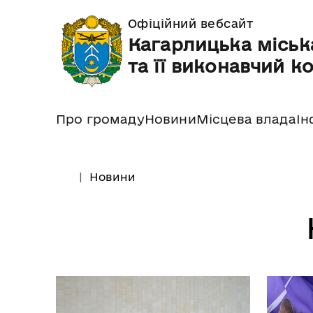
Офіційний вебсайт
Кагарлицька міськ
та її виконавчий к
Про громаду
Новини
Місцева влада
Ін
Новини