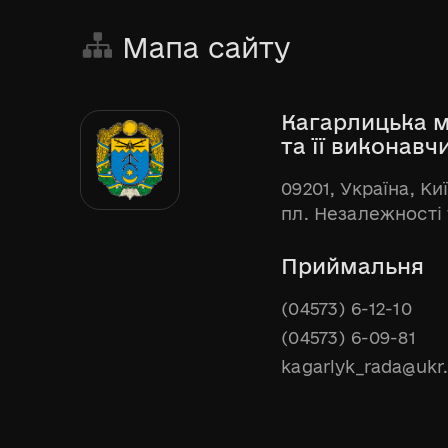
Мапа сайту
Кагарлицька м
та її виконавч
09201, Україна, Ки
пл. Незалежності 
Приймальня
(04573) 6-12-10
(04573) 6-09-81
kagarlyk_rada@ukr