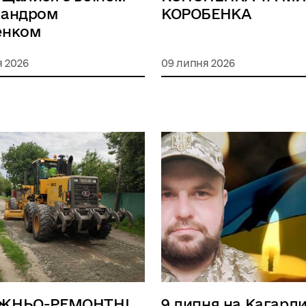
сандром
КОРОБЕНКА
енком
я 2026
09 липня 2026
ЖНЬО-РЕМОНТНІ
9 липня на Кагарл