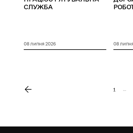
СЛУЖБА
РОБО
08 липня 2026
08 липн
<
1
…