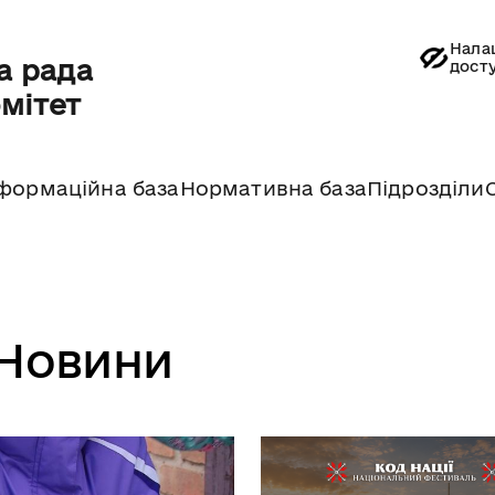
Нала
а рада
дост
омітет
формаційна база
Нормативна база
Підрозділи
Новини