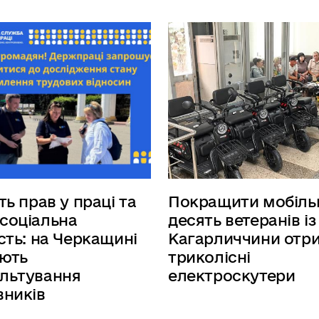
ть прав у праці та
Покращити мобільн
соціальна
десять ветеранів із
ість: на Черкащині
Кагарличчини отр
ють
триколісні
льтування
електроскутери
вників