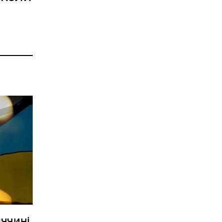
иччині