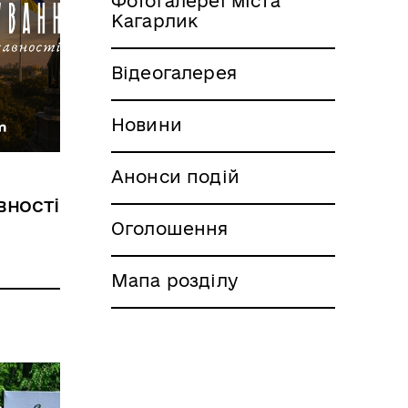
Фотогалереї міста
Кагарлик
Відеогалерея
Новини
Анонси подій
вності
Оголошення
Мапа розділу