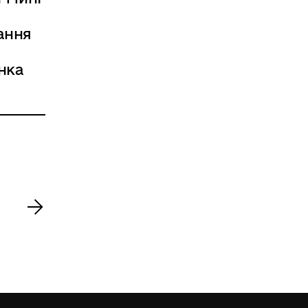
ання
нка
>