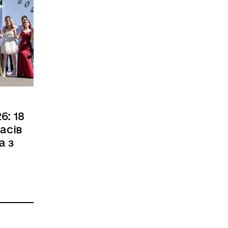
6: 18
асів
а з