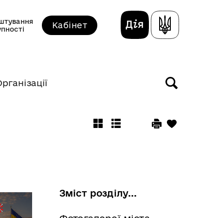
штування
Кабінет
упності
Організації
Зміст розділу...