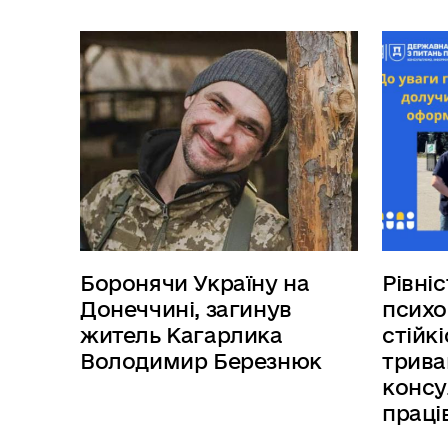
Боронячи Україну на
Рівніс
Донеччині, загинув
психо
житель Кагарлика
стійк
Володимир Березнюк
трива
консу
праці