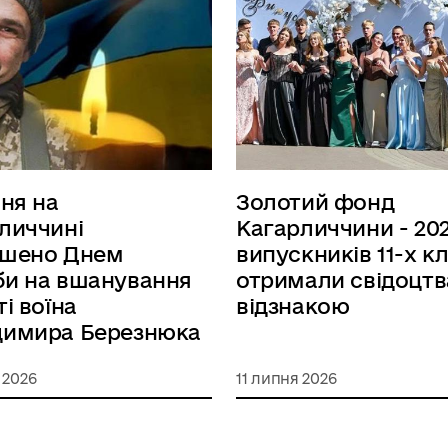
пня на
Золотий фонд
личчині
Кагарличчини - 202
ошено Днем
випускників 11-х кл
и на вшанування
отримали свідоцтв
і воїна
відзнакою
димира Березнюка
 2026
11 липня 2026