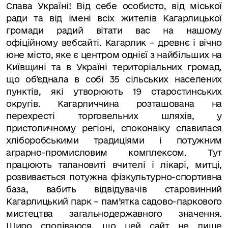
Слава Україні! Від себе особисто, від міської
ради та від імені всіх жителів Кагарлицької
громади радий вітати вас на нашому
офіційному вебсайті. Кагарлик – древнє і вічно
юне місто, яке є центром однієї з найбільших на
Київщині та в Україні територіальних громад,
що об’єднала в собі 35 сільських населених
пунктів, які утворюють 19 старостинських
округів. Кагарличчина розташована на
перехресті торговельних шляхів, у
пристоличному регіоні, споконвіку славилася
хліборобськими традиціями і потужним
аграрно-промисловим комплексом. Тут
працюють талановиті вчителі і лікарі, митці,
розвивається потужна фізкультурно-спортивна
база, вабить відвідувачів старовинний
Кагарлицький парк – пам’ятка садово-паркового
мистецтва загальнодержавного значення.
Щиро сподіваюся, що цей сайт не лише