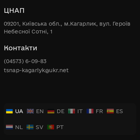
ЦНАП
09201, Київська обл., м.Кагарлик, вул. Героїв
Небесної Сотні, 1
Контакти
(04573) 6-09-83
tsnap-kagarlyk@ukr.net
UA
EN
DE
IT
FR
ES
NL
SV
PT