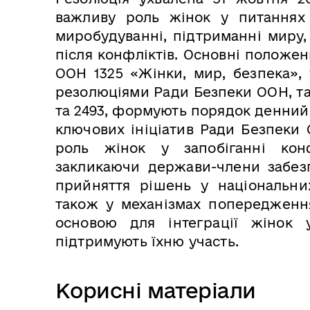
важливу роль жінок у питаннях 
миробудуванні, підтриманні миру,
після конфліктів. Основні положе
ООН 1325 «Жінки, мир, безпека»,
резолюціями Ради Безпеки ООН, таким
та 2493, формують порядок денний 
ключових ініціатив Ради Безпеки
роль жінок у запобіганні конф
закликаючи держави-члени забезп
прийняття рішень у національних
також у механізмах попередження
основою для інтеграції жінок 
підтримують їхню участь.
Корисні матеріали