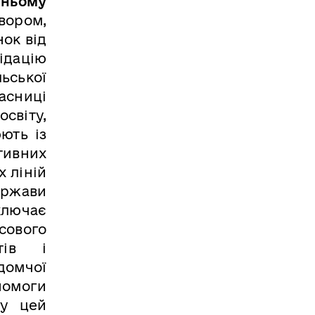
шньому
вором,
нок від
ідацію
ьської
асниці
світу,
ють із
тивних
х ліній
ержави
ключає
сового
тів і
домчої
помоги
 у цей