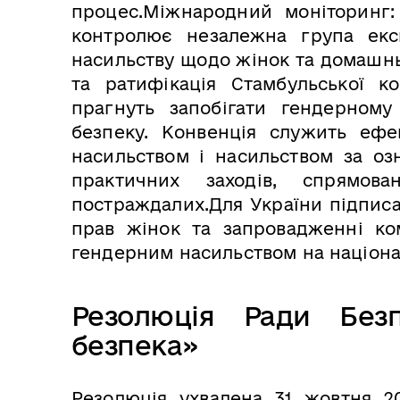
процес.Міжнародний моніторинг:
контролює незалежна група експ
насильству щодо жінок та домашнь
та ратифікація Стамбульської 
прагнуть запобігати гендерному
безпеку. Конвенція служить ефе
насильством і насильством за оз
практичних заходів, спрямо
постраждалих.Для України підписа
прав жінок та запровадженні ко
гендерним насильством на націона
Резолюція Ради Без
безпека»
Резолюція ухвалена 31 жовтня 2