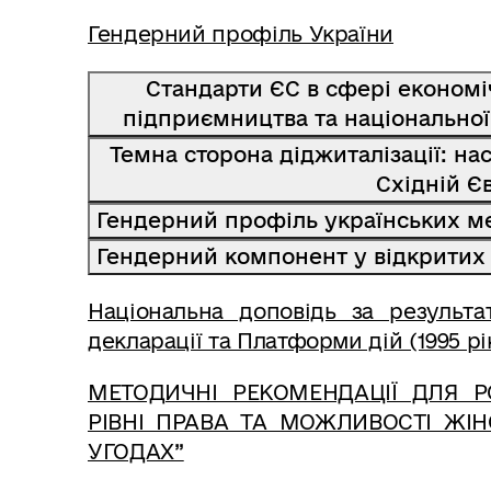
Гендерний профіль України
Стандарти ЄС в сфері економіч
підприємництва та національної
Темна сторона діджиталізації: на
Східній Єв
Гендерний профіль українських м
Гендерний компонент у відкритих
Національна доповідь за результа
декларації та Платформи дій (1995 рі
МЕТОДИЧНІ РЕКОМЕНДАЦІЇ ДЛЯ 
РІВНІ ПРАВА ТА МОЖЛИВОСТІ ЖІН
УГОДАХ”