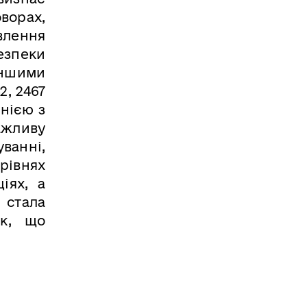
ворах,
влення
езпеки
іншими
2, 2467
нією з
ажливу
ванні,
рівнях
іях, а
 стала
ик, що