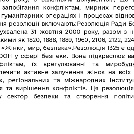
запобігання конфліктам, мирних перего
 гуманітарних операціях і процесах відно
ння резолюції включають:Резолюція Ради Б
 ухвалена 31 жовтня 2000 року, разом з 
и як 1820, 1888, 1889, 1960, 2106, 2122, 224
«Жінки, мир, безпека».Резолюція 1325 є од
 ООН у сфері безпеки. Вона підкреслює в
ліктам, їх врегулюванні та миробуду
ечити активне залучення жінок на всіх 
, регіональних та міжнародних інституц
 та вирішення конфліктів. Ця резолюція
у сектор безпеки та створення політ