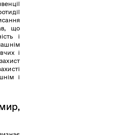
венції
отидії
исання
ав, що
ість і
машнім
вчих і
ахист
ахисті
шнім і
мир,
визнає