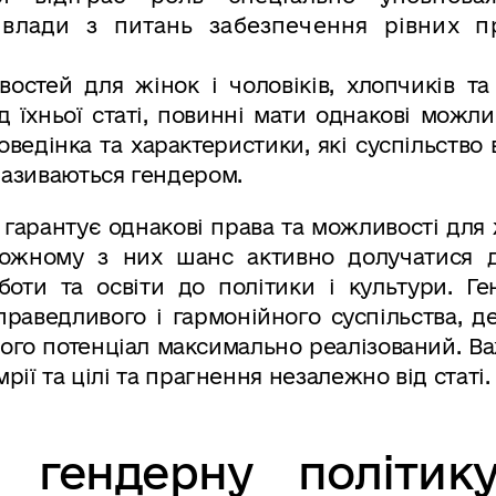
 влади з питань забезпечення рівних п
остей для жінок і чоловіків, хлопчиків та
 їхньої статі, повинні мати однакові можли
поведінка та характеристики, які суспільство
 називаються гендером.
гарантує однакові права та можливості для 
 кожному з них шанс активно долучатися д
оботи та освіти до політики і культури. Г
раведливого і гармонійного суспільства, д
ого потенціал максимально реалізований. В
рії та цілі та прагнення незалежно від статі.
 гендерну політик