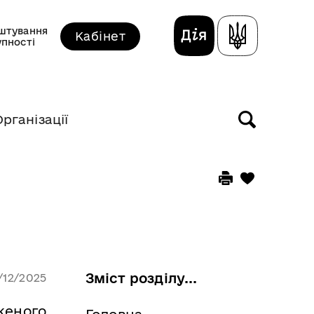
штування
Кабінет
упності
Організації
Зміст розділу...
/12/2025
женого