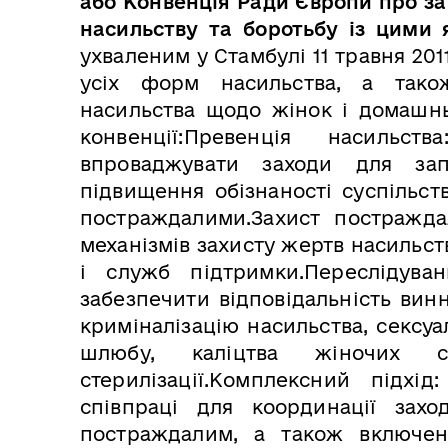
або Конвенція Ради Європи про з
насильству та боротьбу із цими
ухваленим у Стамбулі 11 травня 201
усіх форм насильства, а також
насильства щодо жінок і домашнь
конвенції:Превенція насильст
впроваджувати заходи для запо
підвищення обізнаності суспільст
постраждалими.Захист постражда
механізмів захисту жертв насильст
і служб підтримки.Переслідуван
забезпечити відповідальність вин
криміналізацію насильства, сексу
шлюбу, каліцтва жіночих с
стерилізації.Комплексний підхі
співпраці для координації захо
постраждалим, а також включен