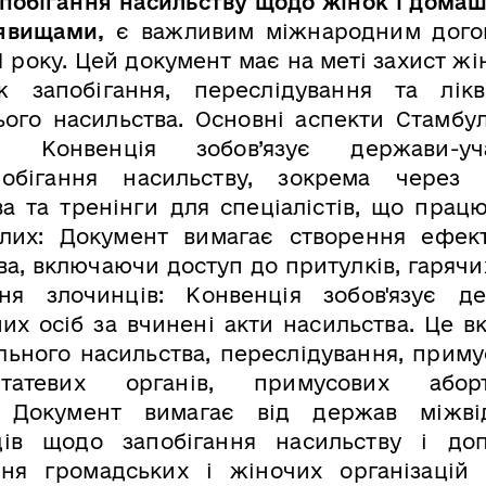
апобігання насильству щодо жінок і дома
 явищами,
є важливим міжнародним дого
1 року. Цей документ має на меті захист жі
 запобігання, переслідування та лікв
ого насильства. Основні аспекти Стамбул
ва: Конвенція зобов’язує держави-уч
бігання насильству, зокрема через о
ва та тренінги для спеціалістів, що працю
лих: Документ вимагає створення ефек
ва, включаючи доступ до притулків, гарячи
ня злочинців: Конвенція зобов'язує д
них осіб за вчинені акти насильства. Це в
ального насильства, переслідування, приму
татевих органів, примусових абор
д: Документ вимагає від держав міжві
дів щодо запобігання насильству і до
ня громадських і жіночих організацій