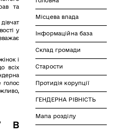
Головна
рав та
Місцева влада
 дівчат
вості у
Інформаційна база
 вважає
Склад громади
жінок і
Старости
о всіх
ендерна
е голос
Протидія корупції
ажливо,
ГЕНДЕРНА РІВНІСТЬ
Мапа розділу
у в