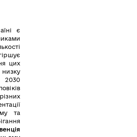
аїні є
ликами
ькості
гіршує
ня цих
 низку
о 2030
овіків
різних
нтації
ому та
ігання
венція