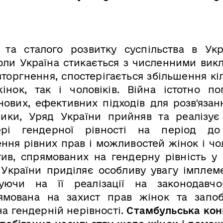
 та сталого розвитку суспільства в Укр
коли Україна стикається з численними вик
торгнення, спостерігається збільшення кіл
інок, так і чоловіків. Війна істотно по
нових, ефективних підходів для розв'язан
лики, Уряд України прийняв та реалізує
ері гендерної рівності на період д
ння рівних прав і можливостей жінок і чол
тив, спрямованих на гендерну рівність у 
України приділяє особливу увагу імплеме
туючи на її реалізації на законодавч
рямована на захист прав жінок та запоб
на гендерній нерівності.
Стамбульська кон