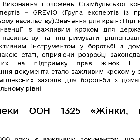
 Виконання положень Стамбульської кон
ертів – GREVIO (Група експертів із пр
ому насильству).Значення для країн: Підп
конвенції є важливим кроком для держ
 насильству та підтримувати рівноправн
ктивним інструментом у боротьбі з до
накою статі, сприяючи розробці законода
ваних на підтримку прав жінок і з
ння документа стало важливим кроком у з
мплексних заходів для боротьби з дома
льному рівні.
пеки ООН 1325 «Жінки, 
000 року, є важливим документом, що 