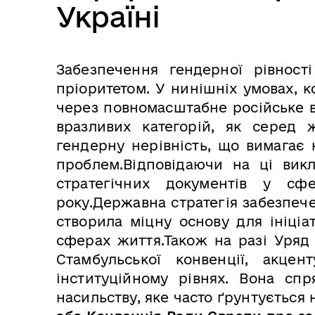
Україні
Забезпечення гендерної рівності
пріоритетом. У нинішніх умовах, 
через повномасштабне російське в
вразливих категорій, як серед ж
гендерну нерівність, що вимагає 
проблем.Відповідаючи на ці вик
стратегічних документів у сф
року.Державна стратегія забезпече
створила міцну основу для ініціа
сферах життя.Також на разі Уряд 
Стамбульської конвенції, акцен
інституційному рівнях. Вона сп
насильству, яке часто ґрунтується 