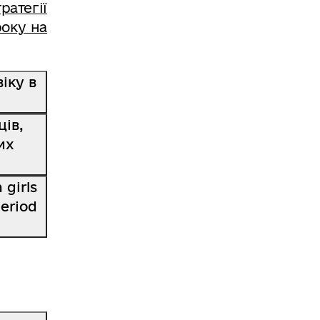
ратегії
року на
іку в
ців,
их
 girls
period