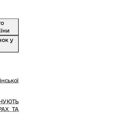
го
аїни
нок у
нської
ЕЧУЮТЬ
РАХ ТА