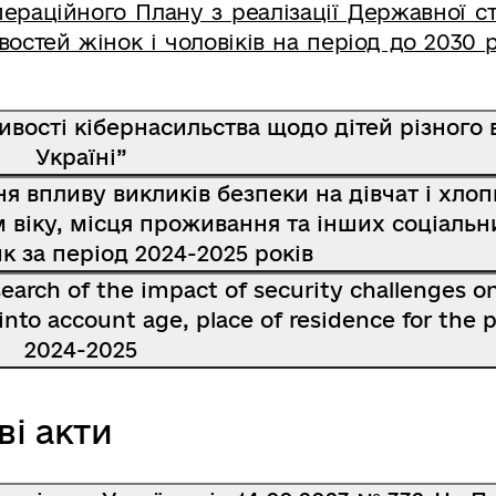
ераційного Плану з реалізації Державної ст
остей жінок і чоловіків на період до 2030 
вості кібернасильства щодо дітей різного в
Україні”
я впливу викликів безпеки на дівчат і хлоп
м віку, місця проживання та інших соціальн
к за період 2024-2025 років
earch of the impact of security challenges on
to account age, place of residence for the 
2024-2025
ві акти