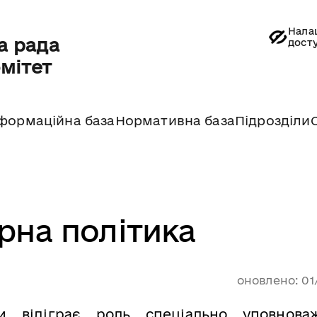
Нала
а рада
дост
омітет
формаційна база
Нормативна база
Підрозділи
рна політика
оновлено: 01
ки відіграє роль спеціально уповнова