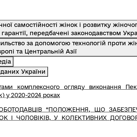
ної самостійності жінок і розвитку жіночо
 гарантії, передбачені законодавством Укр
сильство за допомогою технологій проти жі
ропі та Центральній Азії
едіа
 даних України
тами комплексного огляду виконання Пекі
к) у 2020-2024 роках
РОБОТОДАВЦІВ “ПОЛОЖЕННЯ, ЩО ЗАБЕЗП
ОК І ЧОЛОВІКІВ, У КОЛЕКТИВНИХ ДОГОВО