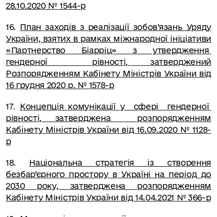
28.10.2020 № 1544-р
1
6
.
План заходів з реалізації зобов’язань Уряду
України, взятих в рамках міжнародної ініціативи
«Партнерство Біарріц» з утвердження
гендерної рівності, затверджений
Розпорядженням Кабінету Міністрів України від
16 грудня 2020 р. № 1578-р
17
.
Концепція комунікації у сфері гендерної
рівності, затверджена розпорядженням
Кабінету Міністрів України від 16.09.2020 № 1128-
р
18
.
Національна стратегія із створення
безбар’єрного простору в Україні на період до
2030 року, затверджена розпорядженням
Кабінету Міністрів України від 14.04.2021 № 366-р