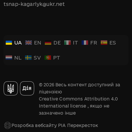
tsnap-kagarlyk@ukr.net
UA
EN
DE
IT
FR
ES
NL
SV
PT
© 2026 Весь контент доступний за
ліцензією
Creative Commons Attribution 4.0
International license
, якщо не
зазначено інше
Розробка вебсайту РІА Перекресток