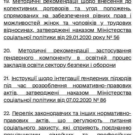
19
.
Методичні рекомендації щодо внесення до
колективних договорів та угод положень,
спрямованих на забезпечення рівних прав і
можливостей жінок та чоловіків у трудових
відносинах, затверджені наказом Міністерства
соціальної політики від 29.01.2020 року № 56
2
0
.
Методичні рекомендації застосування
гендерного компоненту в освітній процес
закладів освіти сектору безпеки і оборони
2
1
.
Інструкції щодо інтеграції гендерних підходів
під час розроблення нормативно-правових
актів, затверджені наказом Міністерства
соціальної політики від 07.02.2020 № 86
22
.
Перелік законодавчих та інших нормативно-
правових актів, що регулюють питання
соціального захисту, які сприяють поєднанню
працівниками сімейних та професійних