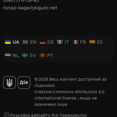
(04573) 6-09-83
tsnap-kagarlyk@ukr.net
UA
EN
DE
IT
FR
ES
NL
SV
PT
© 2026 Весь контент доступний за
ліцензією
Creative Commons Attribution 4.0
International license
, якщо не
зазначено інше
Розробка вебсайту РІА Перекресток