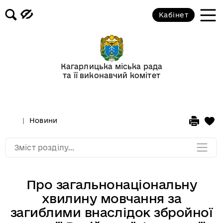
Кабінет
Відеогалерея
Новини
Кагарлицька міська рада
та її виконавчий комітет
Анонси подій
Оголошення
Новини
Мапа розділу
Зміст розділу...
Про загальнонаціональну
хвилину мовчання за
загиблими внаслідок збройної