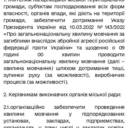
громади, суб’єктам господарювання всіх форм
власності, органів влади, які діють на території
громади, забезпечити дотримання Указу
Президента України від 10.03.2022 №143/2022
«Про загальнонаціональну хвилину мовчання за
загиблими внаслідок збройної агресії російської
федерації проти України» та щоденно о 09
годині 00 хвилин проводити
загальнонаціональну хвилину мовчання (далі –
хвилина мовчання) шляхом дотримання тиші,
зупинки руху (за можливості), виробничих
процесів (за можливості).
2. Керівникам виконавчих органів міської ради:
2.1.організаційно забезпечити проведення
хвилини мовчання у підпорядкованих
установах, закладах, підприємствах,
організаціях, у тому числі у закладах освіти,