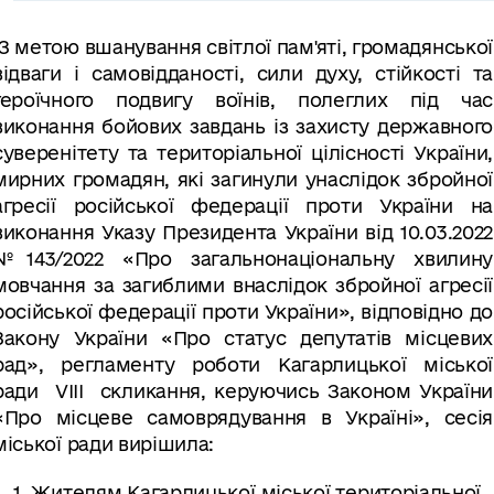
З метою вшанування світлої пам'яті, громадянської
відваги і самовідданості, сили духу, стійкості та
героїчного подвигу воїнів, полеглих під час
виконання бойових завдань із захисту державного
суверенітету та територіальної цілісності України,
мирних громадян, які загинули унаслідок збройної
агресії російської федерації проти України на
виконання Указу Президента України від 10.03.2022
№143/2022 «Про загальнонаціональну хвилину
мовчання за загиблими внаслідок збройної агресії
російської федерації проти України», відповідно до
Закону України «Про статус депутатів місцевих
рад», регламенту роботи Кагарлицької міської
ради
VII
І
скликання
, керуючись Законом України
«Про місцеве самоврядування в Україні»,
сесія
міської ради вирішила:
1. Жителям Кагарлицької міської територіальної