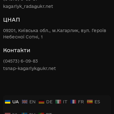
kagarlyk_rada@ukr.net
ЦНАП
09201, Київська обл., м.Кагарлик, вул. Героїв
Небесної Сотні, 1
Контакти
(04573) 6-09-83
tsnap-kagarlyk@ukr.net
UA
EN
DE
IT
FR
ES