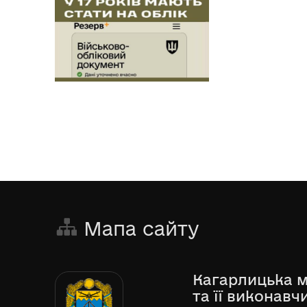
Мапа сайту
Кагарлицька м
та її виконавч