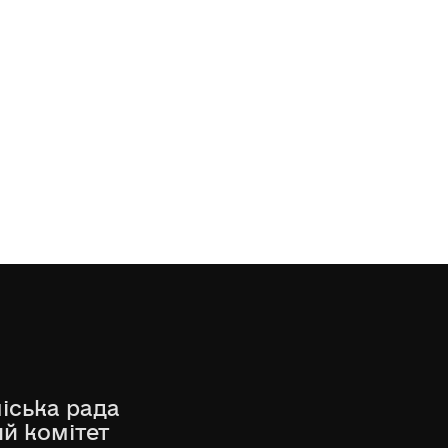
іська рада
ий комітет