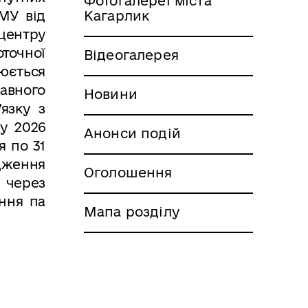
Фотогалереї міста
МУ від
Кагарлик
 центру
точної
Відеогалерея
нюється
жавного
Новини
’язк
у
з
у 2026
Анонси подій
я по 31
одження
Оголошення
 через
ення па
Мапа розділу