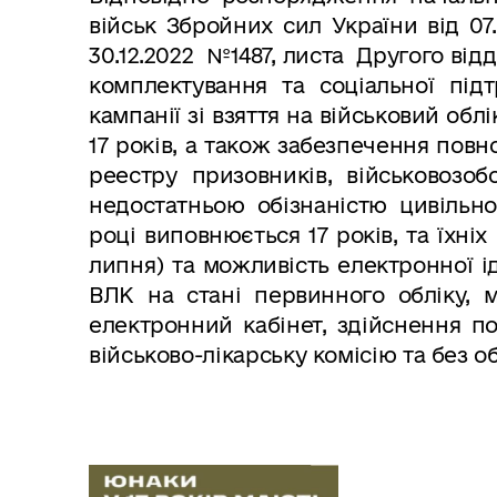
військ Збройних сил України від 07.
30.12.2022
№
1487,
листа
Другого відд
комплектування та
соціальної під
кампанії зі взяття на військовий об
17 років, а також забезпечення пов
реестру
призовників, військовозоб
недостатньою обізнаністю цивільн
році виповнюється 17 років,
т
а їхніх
липня)
та
можливість електронної ід
В
ЛК на стані первинного обліку, 
електронний кабінет, здійснення п
військово-лікарську комісію та без о