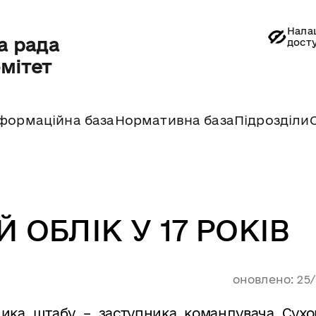
Нала
а рада
дост
омітет
формаційна база
Нормативна база
Підрозділи
 ОБЛІК У 17 РОКІВ
оновлено: 25
ника
штабу
–
заступника командувача Сухо