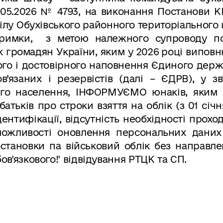
05.2026 № 4793, на виконання П
останови К
ілу Обухівського районного тери
торіального
тримки,
з метою належного супроводу по
лік громадян України, яким у 2026 році випов
ного і достовірного наповнення Єдиного дер
о
в’язаних і резервістів (далі – Є
ДРВ), у зв
ого населення,
ІНФОРМУЄМО
юнаків
,
яким 
 батьків
про
строки взяття на облік (з 01 січн
ентифікації, відсутн
ість необхідності прох
можливості оновлення персональних даних
остановки па військовий облік без направл
бов'язкового!' відвідування РТЦК
та
СП.