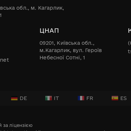
ївська обл., м. Кагарлик,
1
ЦНАП
09201, Київська обл.,
(
м.Кагарлик, вул. Героїв
t
Небесної Сотні, 1
.net
DE
IT
FR
ES
 за ліцензією