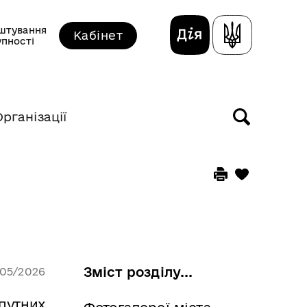
штування
Кабінет
упності
Організації
Зміст розділу...
/05/2026
путних