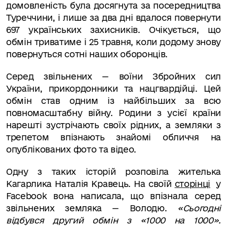
домовленість була досягнута за посередництва
Туреччини, і лише за два дні вдалося повернути
697 українських захисників. Очікується, що
обмін триватиме і 25 травня, коли додому знову
повернуться сотні наших оборонців.
Серед звільнених — воїни Збройних сил
України, прикордонники та нацгвардійці. Цей
обмін став одним із найбільших за всю
повномасштабну війну. Родини з усієї країни
нарешті зустрічають своїх рідних, а земляки з
трепетом впізнають знайомі обличчя на
опублікованих фото та відео.
Одну з таких історій розповіла жителька
Кагарлика Наталія Кравець. На своїй
сторінці
у
Facebook вона написала, що впізнала серед
звільнених земляка — Володю.
«Сьогодні
відбувся другий обмін з «1000 на 1000».