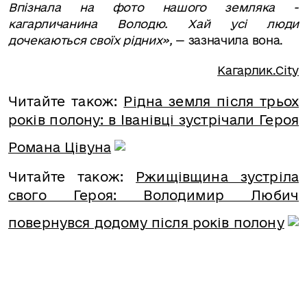
Впізнала на фото нашого земляка -
кагарличанина Володю. Хай усі люди
дочекаються своїх рідних»,
— зазначила вона.
Кагарлик.City
Читайте також:
Рідна земля після трьох
років полону: в Іванівці зустрічали Героя
Романа Цівуна
Читайте також:
Ржищівщина зустріла
свого Героя: Володимир Любич
повернувся додому після років полону