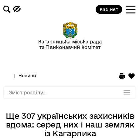
Кабінет
Відеогалерея
Новини
Кагарлицька міська рада
та її виконавчий комітет
Анонси подій
Оголошення
Новини
Мапа розділу
Зміст розділу...
Ще 307 українських захисників
вдома: серед них і наш земляк
із Кагарлика