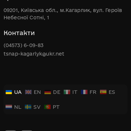
09201, Київська обл., м.Кагарлик, вул. Героїв
Небесної Сотні, 1
Контакти
(04573) 6-09-83
tsnap-kagarlyk@ukr.net
UA
EN
DE
IT
FR
ES
NL
SV
PT