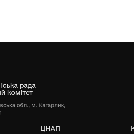
іська рада
ий комітет
ївська обл., м. Кагарлик,
1
ЦНАП