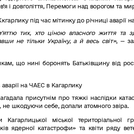
’я і довголіття, Перемоги над ворогом та мир
яттю тих, хто ціною власного життя та зд
вши не тільки Україну, а й весь світ»
, — з
кам, що нині боронять Батьківщину від рос
нагадала присутнім про тяжкі наслідки кат
, не шкодуючи себе, долали атомного звіра.
Кагарлицької міської територіальної гр
дків ядерної катастрофи» та квіти ряду вет