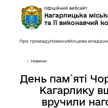
Офіційний вебсайт
Кагарлицька міськ
та її виконавчий к
Про громаду
Новини
Місцева влада
Ін
Новини
День пам`яті Чор
Кагарлику в
вручили наг