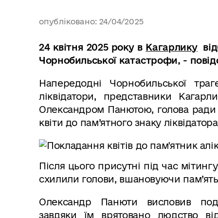
опубліковано: 24/04/2025
24 квітня 2025 року в
Кагарлику
від
Чорнобильської катастрофи, - пові
Напередодні Чорнобильської траг
ліквідатори, представники Кагарл
Олександром Панютою, голова ради 
квіти до пам’ятного знаку ліквідатор
Після цього присутні під час мітинг
схилили голови, вшановуючи пам’ят
Олександр Панюти висловив подя
завдяки їм врятовано людство від