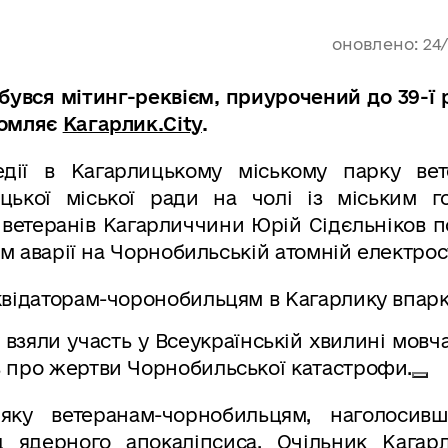
оновлено: 24
бувся мітинг-реквієм, приурочений до 39-ї 
домляє
Кагарлик.City
.
едії в Кагарлицькому міському парку вет
ицької міської ради на чолі із міським г
ветеранів Кагарличчини Юрій Сідєльніков п
ам аварії на Чорнобильській атомній електрос
у взяли участь у Всеукраїнській хвилині мовч
ь про жертви Чорнобильської катастрофи.
ку ветеранам-чорнобильцям, наголосив
 ядерного апокаліпсиса. Очільник Кагарл