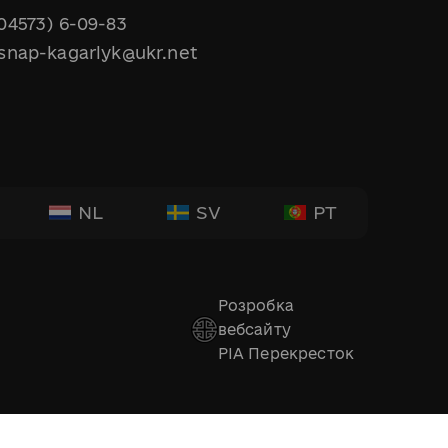
04573) 6-09-83
snap-kagarlyk@ukr.net
NL
SV
PT
Розробка
вебсайту
РІА Перекресток