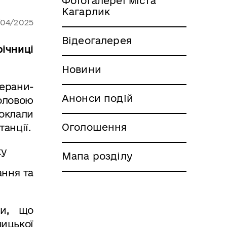
Фотогалереї міста
Кагарлик
/04/2025
Відеогалерея
річниці
Новини
ерани-
Анонси подій
оловою
оклали
Оголошення
танції.
Мапа розділу
ання та
ши, що
ицької