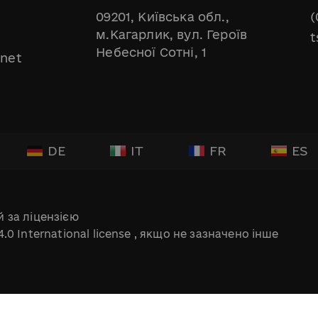
09201, Київська обл.,
(
м.Кагарлик, вул. Героїв
t
Небесної Сотні, 1
.net
DE
IT
FR
ES
 за ліцензією
.0 International license
, якщо не зазначено інше