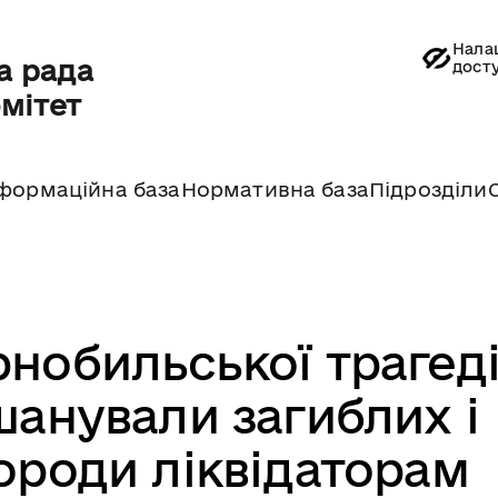
Нала
а рада
дост
омітет
формаційна база
Нормативна база
Підрозділи
нобильської трагедії
шанували загиблих і
ороди ліквідаторам