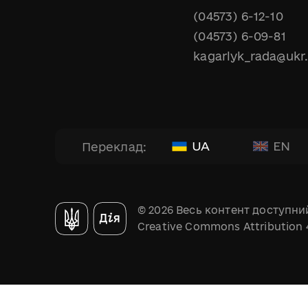
(04573) 6-12-10
(04573) 6-09-81
kagarlyk_rada@ukr
UA
EN
Переклад:
© 2026 Весь контент доступний
Creative Commons Attribution 4