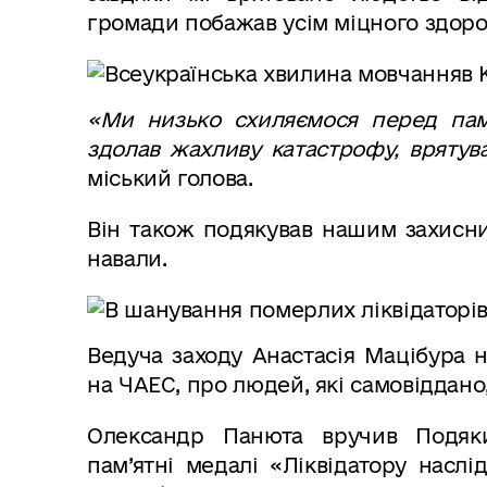
громади побажав усім міцного здоров
«Ми низько схиляємося перед пам’
здолав жахливу катастрофу, врятува
міський голова.
Він також подякував нашим захисни
навали.
Ведуча заходу Анастасія Мацібура 
на ЧАЕС, про людей, які самовіддано
Олександр Панюта вручив Подяки 
пам’ятні медалі «Ліквідатору наслі