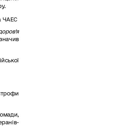
у.
оров’я
азначив
ійської
астрофи
омади,
еранів-