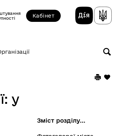
штування
Кабінет
упності
Організації
: у
Зміст розділу...