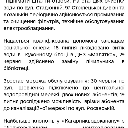
піднімати штанги-отвори. На станціях очистки
води по вул. Стадіонній, 97 Стрілецької дивізії та
Козацькій періодично здійснюється промивання
та очищення фільтрів, технічне обслуговування
електрообладнання.
Надається кваліфікована допомога закладам
соціальної сфери: 18 липня ліквідовано витік
води в кухонному блоці в ДНЗ «Малятко», 29
червня здійснено заміну лічильника в
бібліотеці.
Зростає мережа обслуговування: 30 червня по
вул. Шевченка підключено до центральної
водопровідної мережі двох нових абонентів; 19
липня досліджено можливість врізки абонента
до каналізаційної мережі по вул. Росавській.
Найбільше клопотів у «Кагарликводоканалу» з
обслуговуванням централізованих