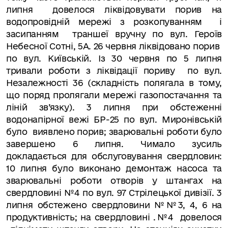
липня довелося ліквідовувати порив на
водопровідній мережі з розкопуванням і
засипанням траншеї вручну по вул. Героїв
Небесної Сотні, 5А. 26 червня ліквідовано порив
по вул. Київській. Із 30 червня по 5 липня
тривали роботи з ліквідації пориву по вул.
Незалежності 36 (складність полягала в тому,
що поряд пролягали мережі газопостачання та
ліній зв’язку). 3 липня при обстеженні
водонапірної вежі БР-25 по вул. Миронівській
було виявлено порив; зварювальні роботи було
завершено 6 липня. Чимало зусиль
докладається для обслуговування свердловин:
10 липня було виконано демонтаж насоса та
зварювальні роботи отворів у штангах на
свердловині №4 по вул. 97 Стрілецької дивізії. 3
липня обстежено свердловини №№3, 4, 6 на
продуктивність; на свердловині .№4 довелося