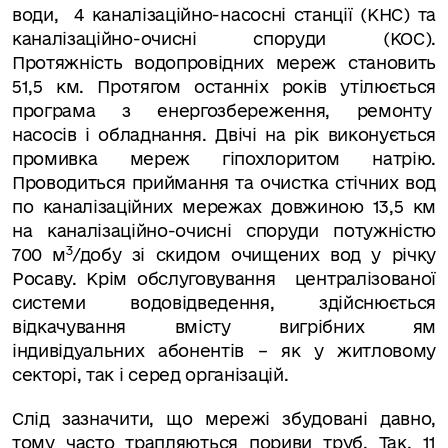
води, 4 каналізаційно-насосні станції (КНС) та
каналізаційно-очисні споруди (КОС).
Протяжність водопровідних мереж становить
51,5 км. Протягом останніх років утілюється
програма з енергозбереження, ремонту
насосів і обладнання. Двічі на рік виконується
промивка мереж гіпохлоритом натрію.
Проводиться приймання та очистка стічних вод
по каналізаційних мережах довжиною 13,5 км
на каналізаційно-очисні споруди потужністю
3
700 м
/добу зі скидом очищених вод у річку
Росаву. Крім обслуговування централізованої
системи водовідведення, здійснюється
відкачування вмісту вигрібних ям
індивідуальних абонентів – як у житловому
секторі, так і серед організацій.
Слід зазначити, що мережі збудовані давно,
тому часто трапляються пориви труб. Так, 11