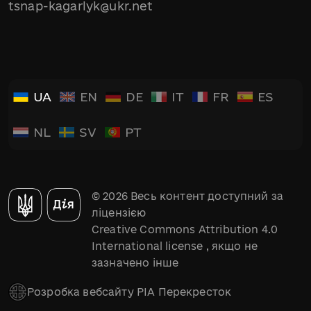
tsnap-kagarlyk@ukr.net
UA
EN
DE
IT
FR
ES
NL
SV
PT
© 2026 Весь контент доступний за
ліцензією
Creative Commons Attribution 4.0
International license
, якщо не
зазначено інше
Розробка вебсайту РІА Перекресток