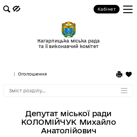
Кабінет
Відеогалерея
Новини
Кагарлицька міська рада
та її виконавчий комітет
Анонси подій
Оголошення
Оголошення
Мапа розділу
Зміст розділу...
Депутат міської ради
КОЛОМІЙЧУК Михайло
Анатолійович