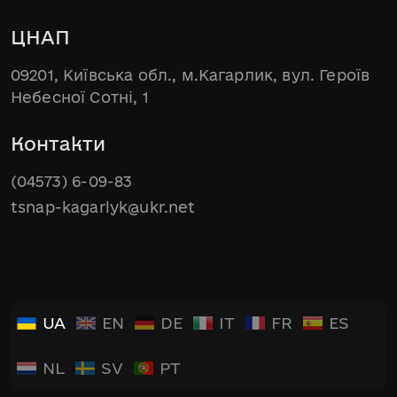
ЦНАП
09201, Київська обл., м.Кагарлик, вул. Героїв
Небесної Сотні, 1
Контакти
(04573) 6-09-83
tsnap-kagarlyk@ukr.net
UA
EN
DE
IT
FR
ES
NL
SV
PT