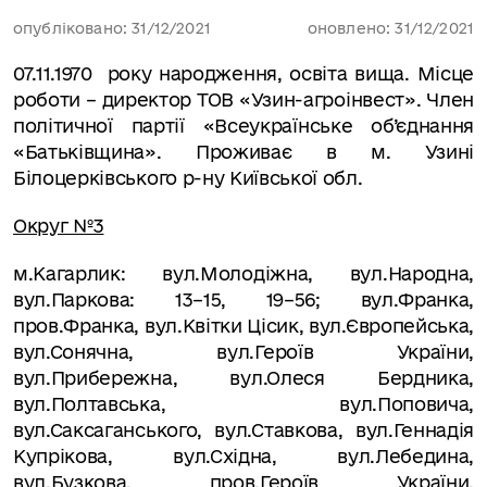
опубліковано: 31/12/2021
оновлено: 31/12/2021
07.11.1970
р
оку
н
ародження,
о
світа вища. Місце
роботи – директор
ТОВ
«
Узин-агроінвест
»
. Член
політичної партії «Всеукраїнське об’єднання
«Батьківщина».
Проживає в м. Узині
Білоцерківського р-ну Київської обл.
Округ №3
м.Кагарлик:
вул.Молодіжна, вул.Народна,
вул.Паркова: 13–15, 19–56; вул.Франка,
пров.Франка, вул.Квітки Цісик, вул.Європейська,
вул.Сонячна, вул.Героїв України,
вул.Прибережна, вул.Олеся Бердника,
вул.Полтавська, вул.Поповича,
вул.Саксаганського, вул.Ставкова, вул.Геннадія
Купрікова, вул.Східна, вул.Лебедина,
вул.Бузкова, пров.Героїв України,