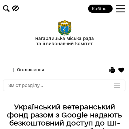
Кабінет
Відеогалерея
Новини
Кагарлицька міська рада
та її виконавчий комітет
Анонси подій
Оголошення
Оголошення
Мапа розділу
Зміст розділу...
Український ветеранський
фонд разом з Google надають
безкоштовний доступ до ШІ-