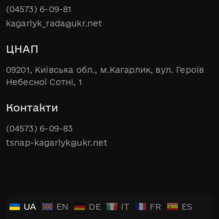
(04573) 6-09-81
kagarlyk_rada@ukr.net
ЦНАП
09201, Київська обл., м.Кагарлик, вул. Героїв
Небесної Сотні, 1
Контакти
(04573) 6-09-83
tsnap-kagarlyk@ukr.net
UA
EN
DE
IT
FR
ES