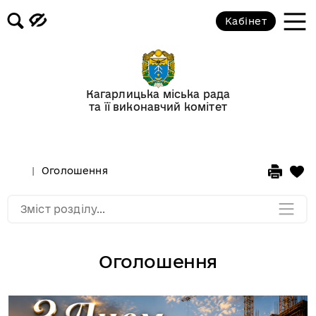
Кабінет
Відеогалерея
Новини
Кагарлицька міська рада
та її виконавчий комітет
Анонси подій
Оголошення
Оголошення
Мапа розділу
Зміст розділу...
Оголошення