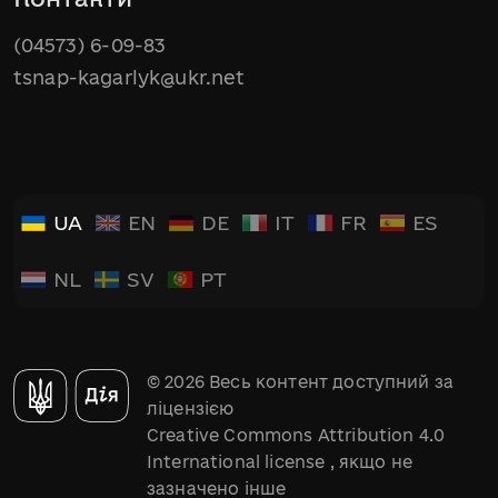
(04573) 6-09-83
tsnap-kagarlyk@ukr.net
UA
EN
DE
IT
FR
ES
NL
SV
PT
© 2026 Весь контент доступний за
ліцензією
Creative Commons Attribution 4.0
International license
, якщо не
зазначено інше