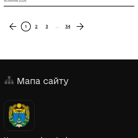
16 липня 2026
<
1
2
3
…
34
>
Мапа сайту