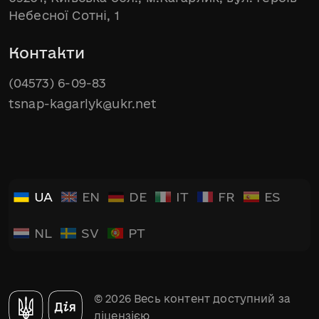
Небесної Сотні, 1
Контакти
(04573) 6-09-83
tsnap-kagarlyk@ukr.net
UA
EN
DE
IT
FR
ES
NL
SV
PT
© 2026 Весь контент доступний за
ліцензією