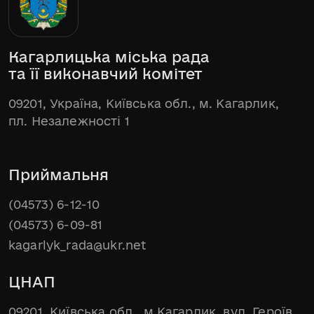
Кагарлицька міська рада
та її виконавчий комітет
09201, Україна, Київська обл., м. Кагарлик,
пл. Незалежності 1
Приймальня
(04573) 6-12-10
(04573) 6-09-81
kagarlyk_rada@ukr.net
ЦНАП
09201, Київська обл., м.Кагарлик, вул. Героїв