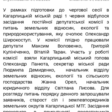
У рамках підготовки до чергової сесії в
Кагарлицькій міській раді 1 червня відбулося
засідання постійної депутатської комісії з
питань земельних відносин, екології та
природокористування, яку очолює Олександр
Широкоступ. У комісії плідно працювали
депутати Максим Воловенко, Григорій
Кулініченко, Віталій Таран. Участь у роботі
комісії
взяли Кагарлицький міський голова
Олександр Панюта, секретар міської ради
Людмила Демиденко, начальник відділу
земельних відносин, екології та сільського
господарства Жанна Орел, начальник
юридичного відділу Світлана Лисова. Для
розгляду питань порядку денного запрошували
заявників, старост сіл і землевпорядників
земельних округів Кагарлицької МТГ. Засідання
проходило в присутності представників