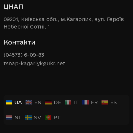
ЦНАП
09201, Київська обл., м.Кагарлик, вул. Героїв
Небесної Сотні, 1
Контакти
(04573) 6-09-83
tsnap-kagarlyk@ukr.net
UA
EN
DE
IT
FR
ES
NL
SV
PT