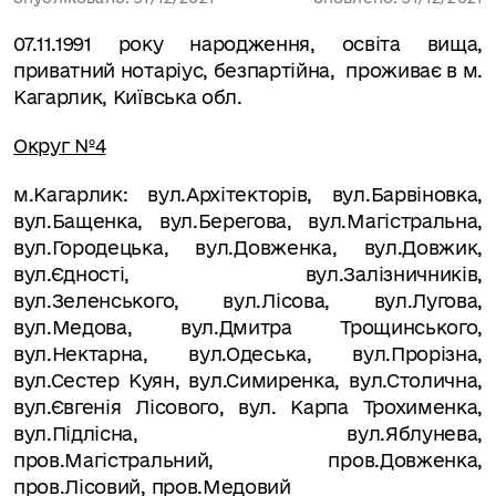
07.11.1991 року народження,
освіта вища,
приватний нотаріус, безпартійна,
проживає в м.
Кагарлик, Київська обл.
Округ №4
м.Кагарлик:
вул.Архітекторів, вул.Барвіновка,
вул.Бащенка, вул.Берегова, вул.Магістральна,
вул.Городецька, вул.Довженка, вул.Довжик,
вул.Єдності, вул.Залізничників,
вул.Зеленського, вул.Лісова, вул.Лугова,
вул.Медова, вул.Дмитра Трощинського,
вул.Нектарна, вул.Одеська, вул.Прорізна,
вул.Сестер Куян, вул.Симиренка, вул.Столична,
вул.Євгенія Лісового, вул. Карпа Трохименка,
вул.Підлісна, вул.Яблунева,
пров.Магістральний, пров.Довженка,
пров.Лісовий, пров.Медовий