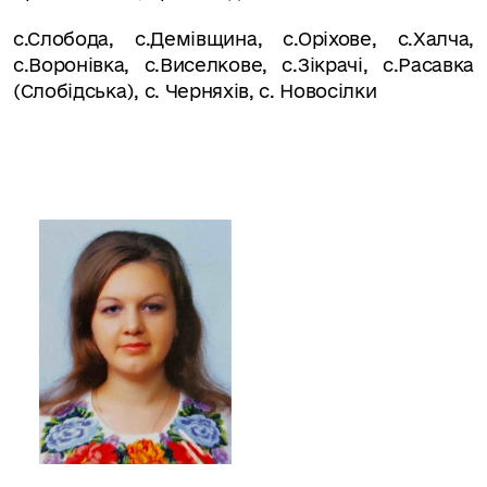
с.Слобода, с.Демівщина, с.Оріхове,
с.Халча,
с.Воронівка, с.Виселкове
,
с.Зікрачі
,
с.Расавка
(Слобідська), с. Черняхів, с. Новосілки