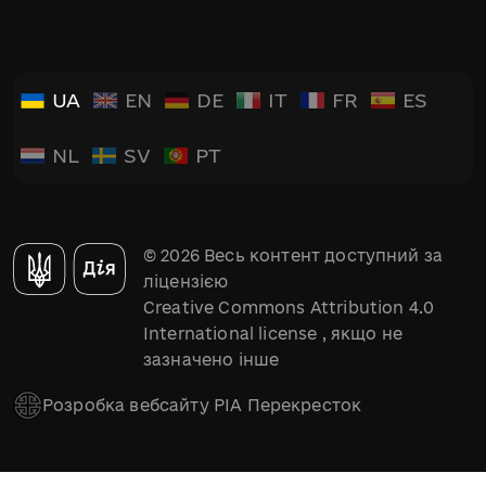
UA
EN
DE
IT
FR
ES
NL
SV
PT
© 2026 Весь контент доступний за
ліцензією
Creative Commons Attribution 4.0
International license
, якщо не
зазначено інше
Розробка вебсайту РІА Перекресток