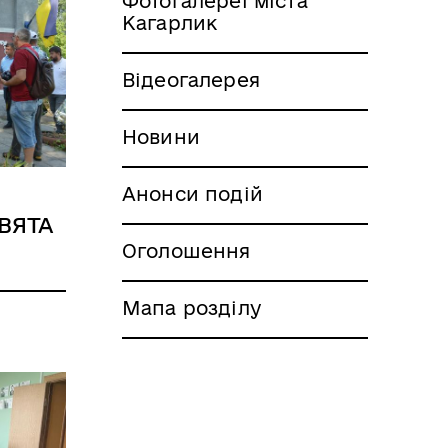
Фотогалереї міста
Кагарлик
Відеогалерея
Новини
Анонси подій
ВЯТА
Оголошення
Мапа розділу