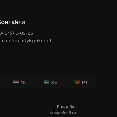
Контакти
04573) 6-09-83
snap-kagarlyk@ukr.net
NL
SV
PT
Розробка
вебсайту