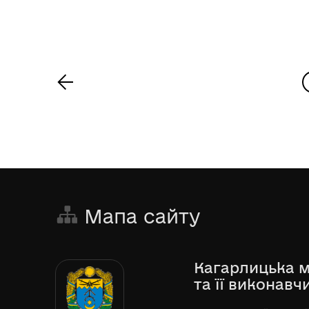
<
Мапа сайту
Кагарлицька м
та її виконавч