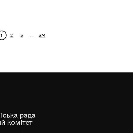
1
2
3
…
374
іська рада
ий комітет