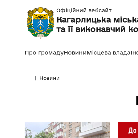
Офіційний вебсайт
Кагарлицька міськ
та її виконавчий к
Про громаду
Новини
Місцева влада
Ін
Новини