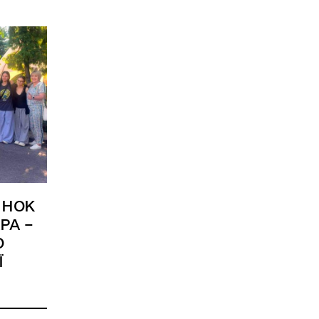
ИНОК
РА –
О
Ї