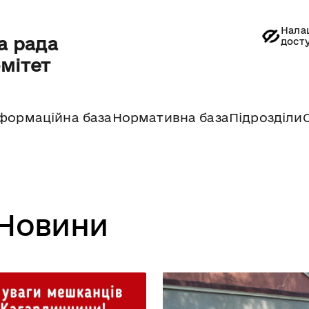
Нала
а рада
дост
омітет
формаційна база
Нормативна база
Підрозділи
Новини