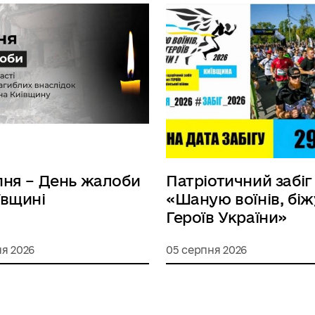
пня – День жалоби
Патріотичний забіг
ївщині
«Шаную воїнів, біж
Героїв України»
я 2026
05 серпня 2026