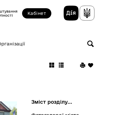
штування
Кабінет
упності
Організації
Зміст розділу...