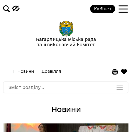
Кабінет
Відеогалерея
Новини
Кагарлицька міська рада
та її виконавчий комітет
Анонси подій
Оголошення
Новини
Дозвілля
Мапа розділу
Зміст розділу...
Новини