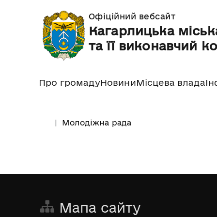
Офіційний вебсайт
Кагарлицька міськ
та її виконавчий к
Про громаду
Новини
Місцева влада
Ін
Молодіжна рада
Мапа сайту