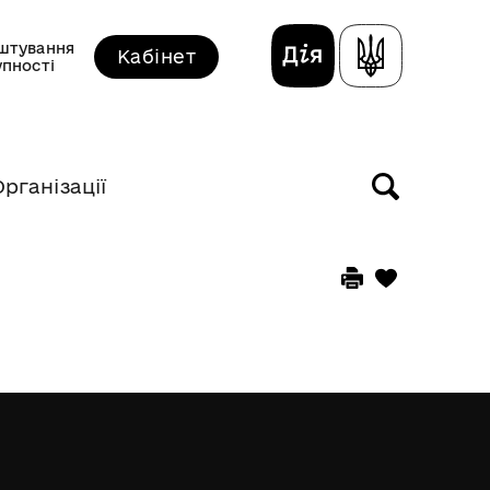
штування
Кабінет
упності
Організації