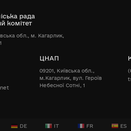
іська рада
ий комітет
ївська обл., м. Кагарлик,
1
ЦНАП
09201, Київська обл.,
(
м.Кагарлик, вул. Героїв
t
Небесної Сотні, 1
.net
DE
IT
FR
ES