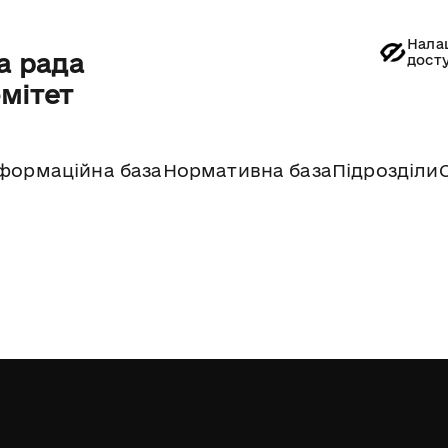
Нала
а рада
дост
омітет
формаційна база
Нормативна база
Підрозділи