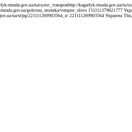
arlyk-mrada.gov.ua/каталог_товаров
http://kagarlyk-mrada.gov.ua/ru
k-mrada.gov.ua/golovna_storinka/vstupne_slovo
151111379821777
Укр
.gov.ua/ua/st/pg/221111269903564_n/
221111269903564
Украина
Thu,