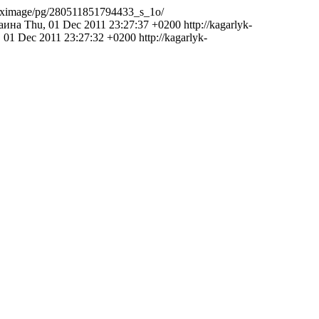
/osximage/pg/280511851794433_s_1o/
аина
Thu, 01 Dec 2011 23:27:37 +0200
http://kagarlyk-
 01 Dec 2011 23:27:32 +0200
http://kagarlyk-