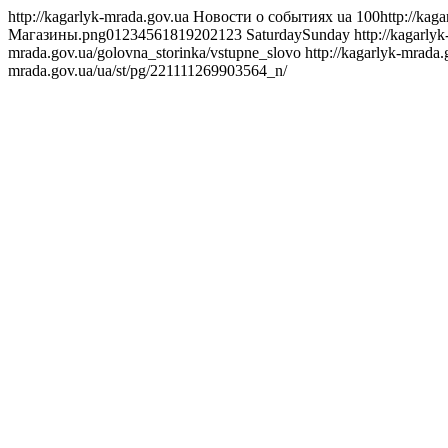
http://kagarlyk-mrada.gov.ua
Новости о событиях
ua
100
http://kag
Магазины.png
0
1
2
3
4
5
6
18
19
20
21
23
Saturday
Sunday
http://kagarly
mrada.gov.ua/golovna_storinka/vstupne_slovo
http://kagarlyk-mrada
mrada.gov.ua/ua/st/pg/221111269903564_n/