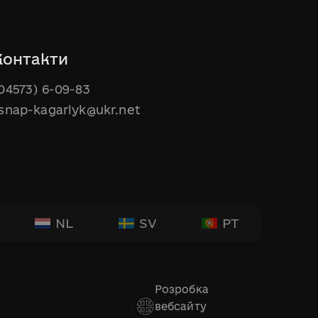
Контакти
04573) 6-09-83
snap-kagarlyk@ukr.net
NL
SV
PT
Розробка
вебсайту