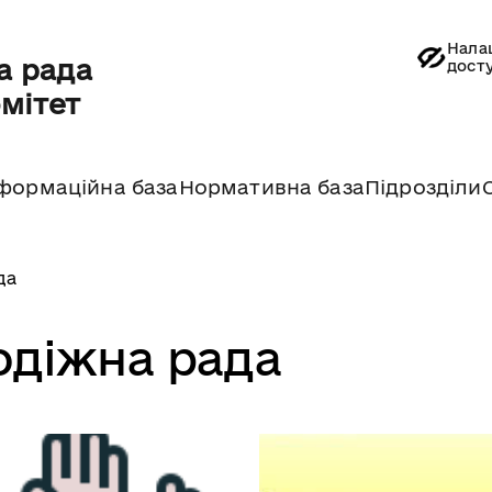
Нала
а рада
дост
омітет
формаційна база
Нормативна база
Підрозділи
да
діжна рада