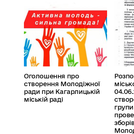
Оголошення про
Розп
створення Молодіжної
міськ
ради при Кагарлицькій
04.06
міській раді
створ
групи
прове
зборі
Молод