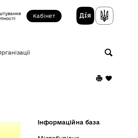
штування
Кабінет
упності
Організації
Інформаційна база