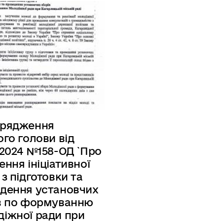
орядження
ого голови від
.2024 №158-ОД `Про
ення ініціативної
 з підготовки та
дення установчих
в по формуванню
іжної ради при