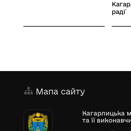
Кагар
раді`
Мапа сайту
Кагарлицька м
та її виконавч