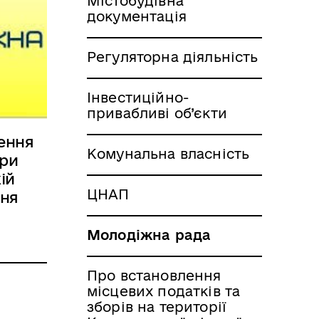
Містобудівна
документація
Регуляторна діяльність
Інвестиційно-
привабливі об’єкти
ення
Комунальна власність
при
ій
ЦНАП
ння
Молодіжна рада
Про встановлення
місцевих податків та
зборів на території