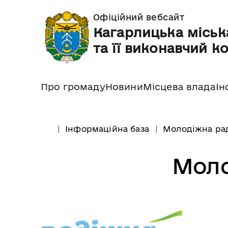
Офіційний вебсайт
Кагарлицька міськ
та її виконавчий к
Про громаду
Новини
Місцева влада
Ін
Інформаційна база
Молодіжна ра
Моло