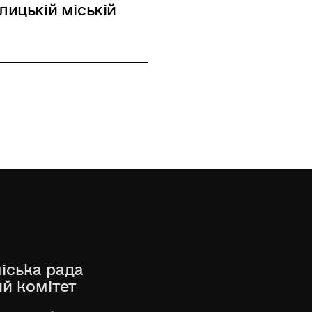
лицькій міській
іська рада
ий комітет